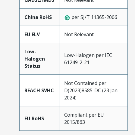
GADSL/IMDS
Not Relevant
China RoHS
per SJ/T 11365-2006
EU ELV
Not Relevant
Low-
Low-Halogen per IEC
Halogen
61249-2-21
Status
Not Contained per
REACH SVHC
D(2023)8585-DC (23 Jan
2024)
Compliant per EU
EU RoHS
2015/863