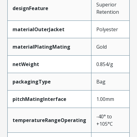
Superior
designFeature
Retention
materialOuterJacket
Polyester
materialPlatingMating
Gold
netWeight
0.854/g
packagingType
Bag
pitchMatingInterface
1.00mm
-40° to
temperatureRangeOperating
+105°C