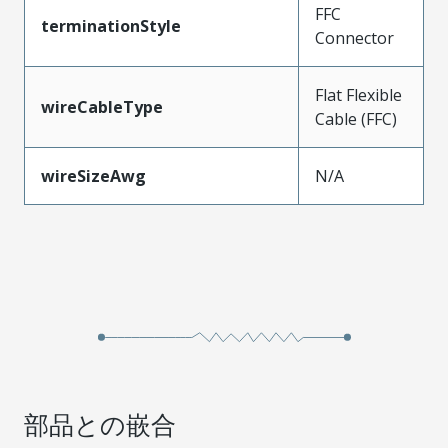
FFC
terminationStyle
Connector
Flat Flexible
wireCableType
Cable (FFC)
wireSizeAwg
N/A
部品との嵌合