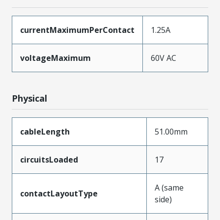
currentMaximumPerContact
1.25A
voltageMaximum
60V AC
Physical
cableLength
51.00mm
circuitsLoaded
17
A (same
contactLayoutType
side)