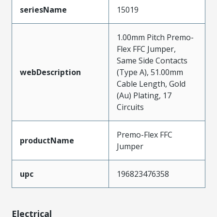
seriesName
15019
1.00mm Pitch Premo-
Flex FFC Jumper,
Same Side Contacts
webDescription
(Type A), 51.00mm
Cable Length, Gold
(Au) Plating, 17
Circuits
Premo-Flex FFC
productName
Jumper
upc
196823476358
Electrical