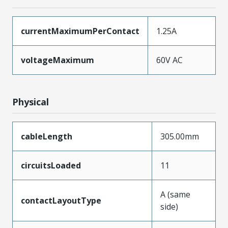
currentMaximumPerContact
1.25A
voltageMaximum
60V AC
Physical
cableLength
305.00mm
circuitsLoaded
11
A (same
contactLayoutType
side)