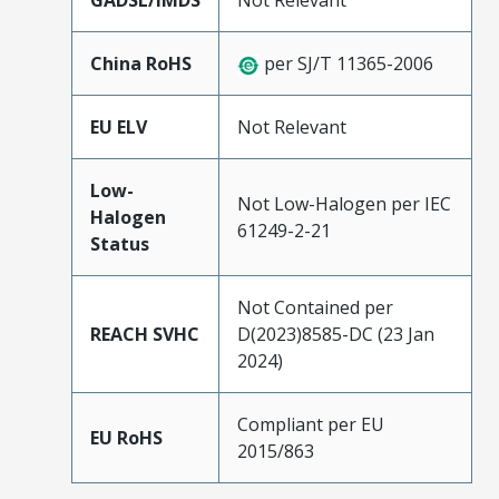
GADSL/IMDS
Not Relevant
China RoHS
per SJ/T 11365-2006
EU ELV
Not Relevant
Low-
Not Low-Halogen per IEC
Halogen
61249-2-21
Status
Not Contained per
REACH SVHC
D(2023)8585-DC (23 Jan
2024)
Compliant per EU
EU RoHS
2015/863