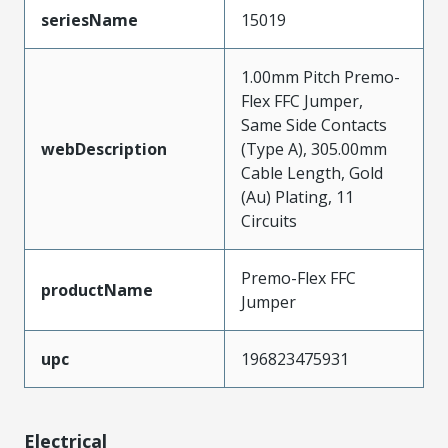
seriesName
15019
1.00mm Pitch Premo-
Flex FFC Jumper,
Same Side Contacts
webDescription
(Type A), 305.00mm
Cable Length, Gold
(Au) Plating, 11
Circuits
Premo-Flex FFC
productName
Jumper
upc
196823475931
Electrical