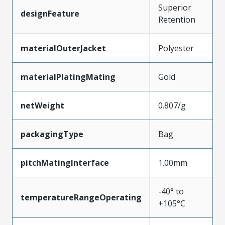
Superior
designFeature
Retention
materialOuterJacket
Polyester
materialPlatingMating
Gold
netWeight
0.807/g
packagingType
Bag
pitchMatingInterface
1.00mm
-40° to
temperatureRangeOperating
+105°C