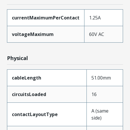
currentMaximumPerContact
1.25A
voltageMaximum
60V AC
Physical
cableLength
51.00mm
circuitsLoaded
16
A (same
contactLayoutType
side)