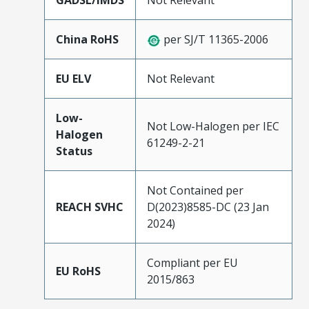
GADSL/IMDS
Not Relevant
China RoHS
per SJ/T 11365-2006
EU ELV
Not Relevant
Low-
Not Low-Halogen per IEC
Halogen
61249-2-21
Status
Not Contained per
REACH SVHC
D(2023)8585-DC (23 Jan
2024)
Compliant per EU
EU RoHS
2015/863