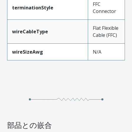
FFC
terminationStyle
Connector
Flat Flexible
wireCableType
Cable (FFC)
wireSizeAwg
N/A
部品との嵌合