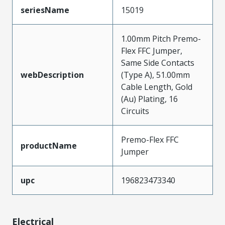
seriesName
15019
1.00mm Pitch Premo-
Flex FFC Jumper,
Same Side Contacts
webDescription
(Type A), 51.00mm
Cable Length, Gold
(Au) Plating, 16
Circuits
Premo-Flex FFC
productName
Jumper
upc
196823473340
Electrical