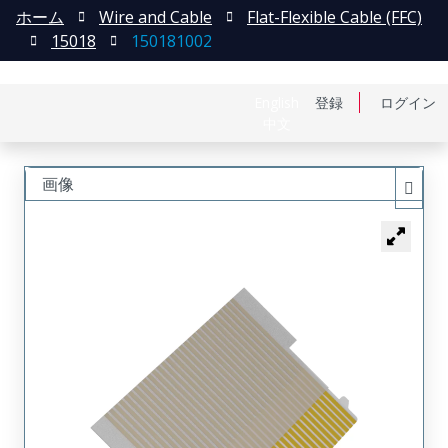
ホーム
Wire and Cable
Flat-Flexible Cable (FFC)
15018
150181002
English
登録
ログイン
中文
画像