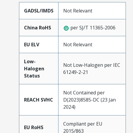
GADSL/IMDS
Not Relevant
China RoHS
per SJ/T 11365-2006
EU ELV
Not Relevant
Low-
Not Low-Halogen per IEC
Halogen
61249-2-21
Status
Not Contained per
REACH SVHC
D(2023)8585-DC (23 Jan
2024)
Compliant per EU
EU RoHS
2015/863