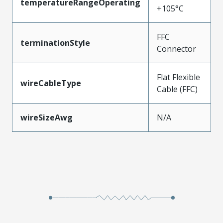
temperatureRangeOperating
+105°C
FFC
terminationStyle
Connector
Flat Flexible
wireCableType
Cable (FFC)
wireSizeAwg
N/A