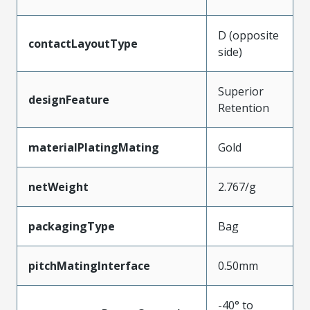
D (opposite
contactLayoutType
side)
Superior
designFeature
Retention
materialPlatingMating
Gold
netWeight
2.767/g
packagingType
Bag
pitchMatingInterface
0.50mm
-40° to