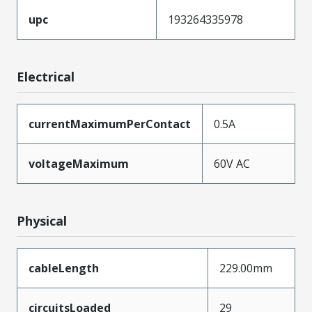
upc
193264335978
Electrical
currentMaximumPerContact
0.5A
voltageMaximum
60V AC
Physical
cableLength
229.00mm
circuitsLoaded
29