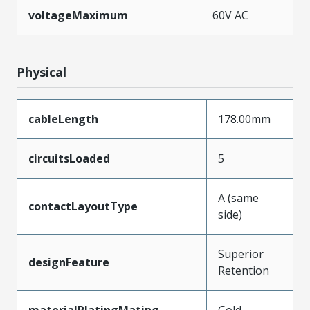
voltageMaximum
60V AC
Physical
cableLength
178.00mm
circuitsLoaded
5
A (same
contactLayoutType
side)
Superior
designFeature
Retention