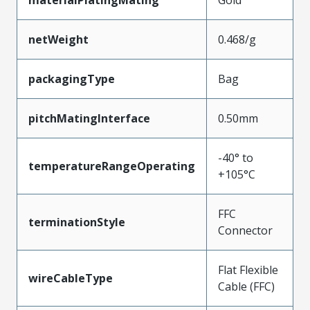
materialPlatingMating
Gold
netWeight
0.468/g
packagingType
Bag
pitchMatingInterface
0.50mm
-40° to
temperatureRangeOperating
+105°C
FFC
terminationStyle
Connector
Flat Flexible
wireCableType
Cable (FFC)