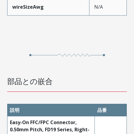
wireSizeAwg
N/A
部品との嵌合
説明
品番
Easy-On FFC/FPC Connector,
0.50mm Pitch, FD19 Series, Right-