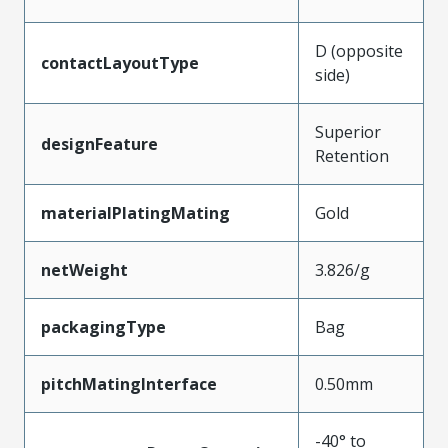
D (opposite
contactLayoutType
side)
Superior
designFeature
Retention
materialPlatingMating
Gold
netWeight
3.826/g
packagingType
Bag
pitchMatingInterface
0.50mm
-40° to