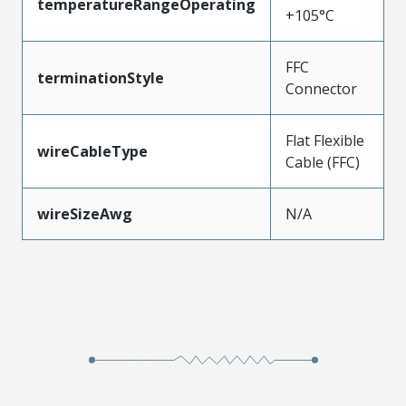
temperatureRangeOperating
+105°C
FFC
terminationStyle
Connector
Flat Flexible
wireCableType
Cable (FFC)
wireSizeAwg
N/A