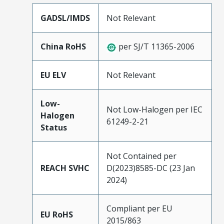
GADSL/IMDS
Not Relevant
China RoHS
per SJ/T 11365-2006
EU ELV
Not Relevant
Low-
Not Low-Halogen per IEC
Halogen
61249-2-21
Status
Not Contained per
REACH SVHC
D(2023)8585-DC (23 Jan
2024)
Compliant per EU
EU RoHS
2015/863