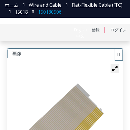
ホーム
Wire and Cable
Flat-Flexible Cable (FFC)
15018
150180506
English
登録
ログイン
中文
画像