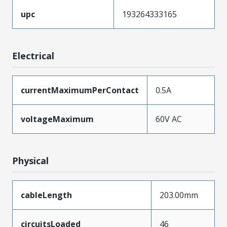
upc
193264333165
Electrical
currentMaximumPerContact
0.5A
voltageMaximum
60V AC
Physical
cableLength
203.00mm
circuitsLoaded
46