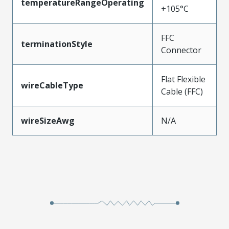
temperatureRangeOperating
+105°C
FFC
terminationStyle
Connector
Flat Flexible
wireCableType
Cable (FFC)
wireSizeAwg
N/A