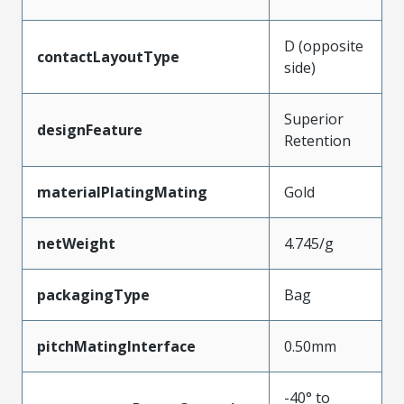
D (opposite
contactLayoutType
side)
Superior
designFeature
Retention
materialPlatingMating
Gold
netWeight
4.745/g
packagingType
Bag
pitchMatingInterface
0.50mm
-40° to