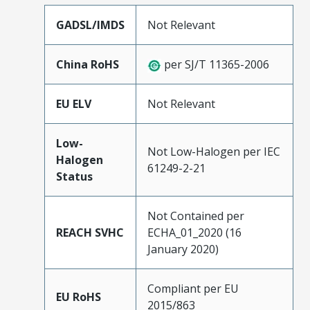
GADSL/IMDS
Not Relevant
China RoHS
per SJ/T 11365-2006
EU ELV
Not Relevant
Low-
Not Low-Halogen per IEC
Halogen
61249-2-21
Status
Not Contained per
REACH SVHC
ECHA_01_2020 (16
January 2020)
Compliant per EU
EU RoHS
2015/863