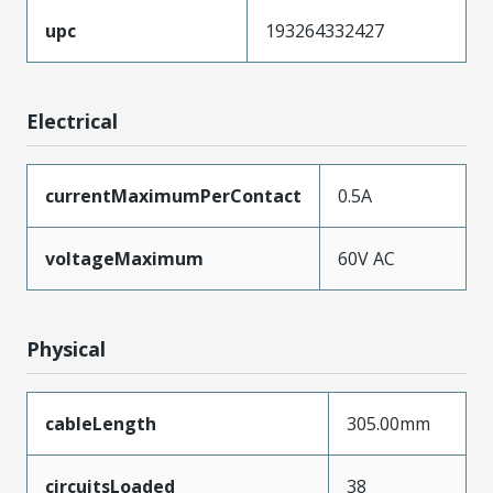
upc
193264332427
Electrical
currentMaximumPerContact
0.5A
voltageMaximum
60V AC
Physical
cableLength
305.00mm
circuitsLoaded
38