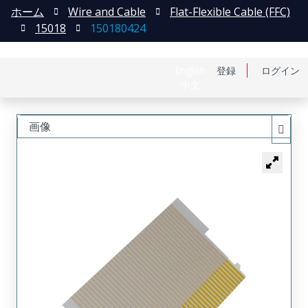
ホーム
Wire and Cable
Flat-Flexible Cable (FFC)
15018
150180424
English
登録
ログイン
中文
画像