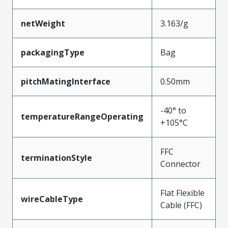
netWeight
3.163/g
packagingType
Bag
pitchMatingInterface
0.50mm
-40° to
temperatureRangeOperating
+105°C
FFC
terminationStyle
Connector
Flat Flexible
wireCableType
Cable (FFC)