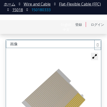
ホーム
Wire and Cable
Flat-Flexible Cable (FFC)
15018
150180333
English
登録
ログイン
中文
画像