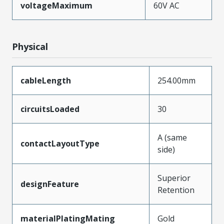
voltageMaximum
60V AC
Physical
cableLength
254.00mm
circuitsLoaded
30
A (same
contactLayoutType
side)
Superior
designFeature
Retention
materialPlatingMating
Gold