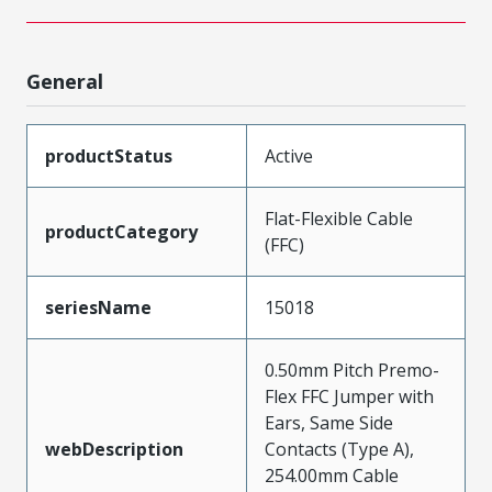
General
productStatus
Active
Flat-Flexible Cable
productCategory
(FFC)
seriesName
15018
0.50mm Pitch Premo-
Flex FFC Jumper with
Ears, Same Side
webDescription
Contacts (Type A),
254.00mm Cable