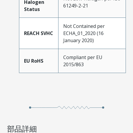
Halogen
61249-2-21
Status
Not Contained per
REACH SVHC
ECHA_01_2020 (16
January 2020)
Compliant per EU
EU RoHS
2015/863
部品詳細