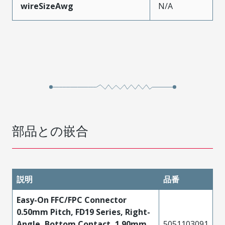
wireSizeAwg
N/A
部品との嵌合
説明
品番
Easy-On FFC/FPC Connector
0.50mm Pitch, FD19 Series, Right-
Angle, Bottom Contact, 1.90mm
5051103091