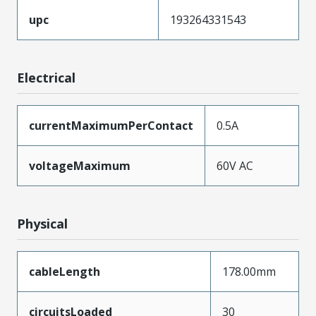
upc
193264331543
Electrical
currentMaximumPerContact
0.5A
voltageMaximum
60V AC
Physical
cableLength
178.00mm
circuitsLoaded
30