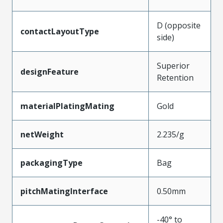
D (opposite
contactLayoutType
side)
Superior
designFeature
Retention
materialPlatingMating
Gold
netWeight
2.235/g
packagingType
Bag
pitchMatingInterface
0.50mm
-40° to