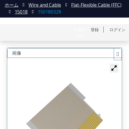
ホーム
Wire and Cable
Flat-Flexible Cable (FFC)
15018
150180328
English
登録
ログイン
中文
画像