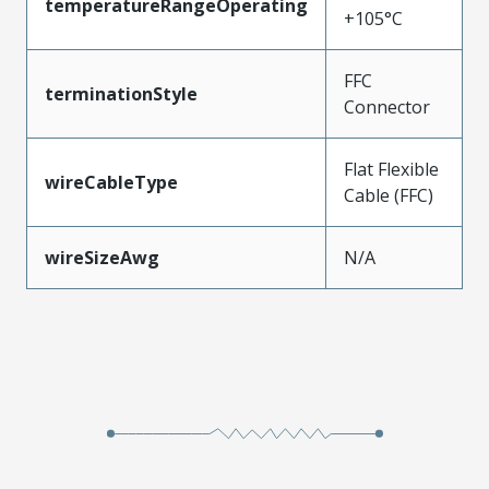
temperatureRangeOperating
+105°C
FFC
terminationStyle
Connector
Flat Flexible
wireCableType
Cable (FFC)
wireSizeAwg
N/A