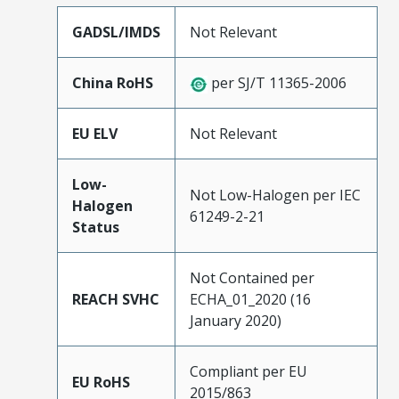
GADSL/IMDS
Not Relevant
China RoHS
per SJ/T 11365-2006
EU ELV
Not Relevant
Low-
Not Low-Halogen per IEC
Halogen
61249-2-21
Status
Not Contained per
REACH SVHC
ECHA_01_2020 (16
January 2020)
Compliant per EU
EU RoHS
2015/863