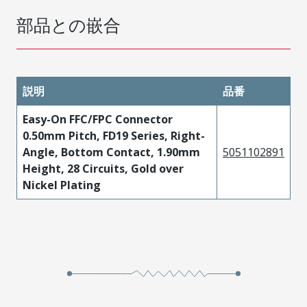
部品との嵌合
説明
品番
Easy-On FFC/FPC Connector
0.50mm Pitch, FD19 Series, Right-
Angle, Bottom Contact, 1.90mm
5051102891
Height, 28 Circuits, Gold over
Nickel Plating