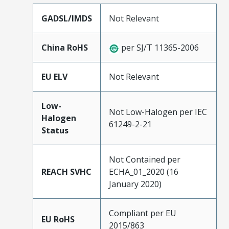
GADSL/IMDS
Not Relevant
China RoHS
per SJ/T 11365-2006
EU ELV
Not Relevant
Low-
Not Low-Halogen per IEC
Halogen
61249-2-21
Status
Not Contained per
REACH SVHC
ECHA_01_2020 (16
January 2020)
Compliant per EU
EU RoHS
2015/863