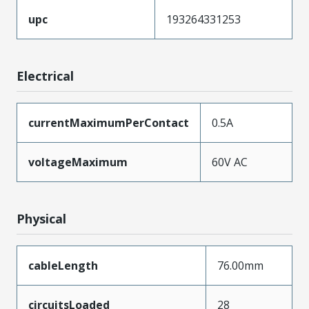
upc
193264331253
Electrical
currentMaximumPerContact
0.5A
voltageMaximum
60V AC
Physical
cableLength
76.00mm
circuitsLoaded
28