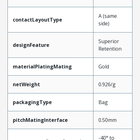
A (same
contactLayoutType
side)
Superior
designFeature
Retention
materialPlatingMating
Gold
netWeight
0.926/g
packagingType
Bag
pitchMatingInterface
0.50mm
-40° to