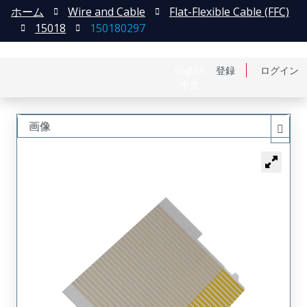
ホーム
Wire and Cable
Flat-Flexible Cable (FFC)
15018
150180297
English
登録
ログイン
中文
画像