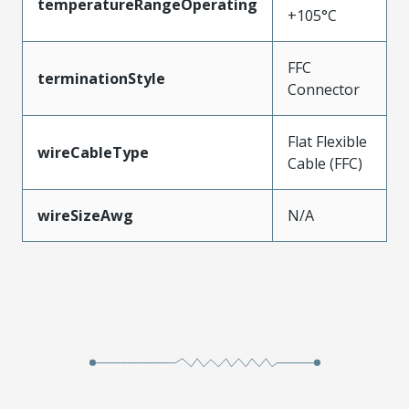
temperatureRangeOperating
+105°C
FFC
terminationStyle
Connector
Flat Flexible
wireCableType
Cable (FFC)
wireSizeAwg
N/A