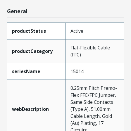
General
productStatus
Active
Flat-Flexible Cable
productCategory
(FFC)
seriesName
15014
0.25mm Pitch Premo-
Flex FFC/FPC Jumper,
Same Side Contacts
webDescription
(Type A), 51.00mm
Cable Length, Gold
(Au) Plating, 17
Circuits