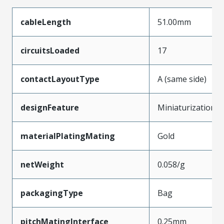
cableLength
51.00mm
circuitsLoaded
17
contactLayoutType
A (same side)
designFeature
Miniaturization
materialPlatingMating
Gold
netWeight
0.058/g
packagingType
Bag
pitchMatingInterface
0.25mm