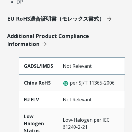
DP
EU RoHS適合証明書（モレックス書式）
Additional Product Compliance
Information
GADSL/IMDS
Not Relevant
China RoHS
per SJ/T 11365-2006
EU ELV
Not Relevant
Low-
Low-Halogen per IEC
Halogen
61249-2-21
Status