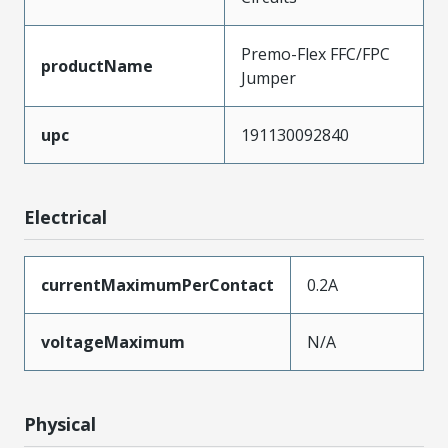
Premo-Flex FFC/FPC
productName
Jumper
upc
191130092840
Electrical
currentMaximumPerContact
0.2A
voltageMaximum
N/A
Physical