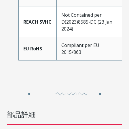
Not Contained per
REACH SVHC
D(2023)8585-DC (23 Jan
2024)
Compliant per EU
EU RoHS
2015/863
部品詳細