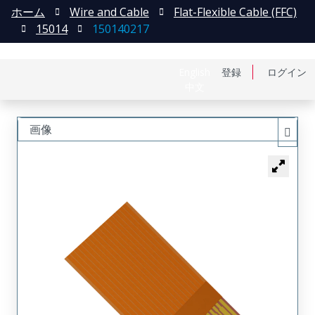
ホーム
Wire and Cable
Flat-Flexible Cable (FFC)
15014
150140217
English
登録
ログイン
中文
画像