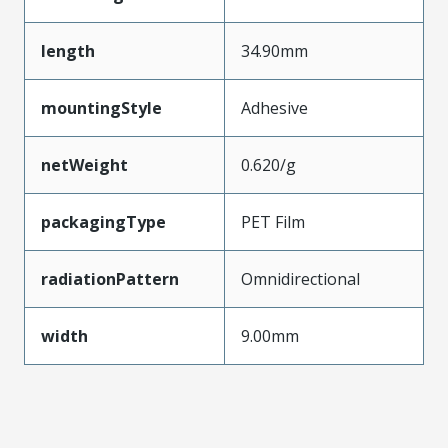
length
34.90mm
mountingStyle
Adhesive
netWeight
0.620/g
packagingType
PET Film
radiationPattern
Omnidirectional
width
9.00mm