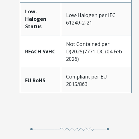
Low-
Low-Halogen per IEC
Halogen
61249-2-21
Status
Not Contained per
REACH SVHC
D(2025)7771-DC (04 Feb
2026)
Compliant per EU
EU RoHS
2015/863