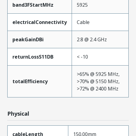
band3FStartMHz
5925
electricalConnectivity
Cable
peakGainDBi
2.8 @ 2.4 GHz
returnLossS11DB
< -10
>65% @ 5925 MHz,
totalEfficiency
>70% @ 5150 MHz,
>72% @ 2400 MHz
Physical
cableLength
150.00mm