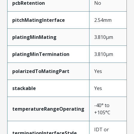
pcbRetention
No
pitchMatingInterface
2.54mm
platingMinMating
3.810µm
platingMinTermination
3.810µm
polarizedToMatingPart
Yes
stackable
Yes
-40° to
temperatureRangeOperating
+105°C
IDT or
terminationInterfaceStyle