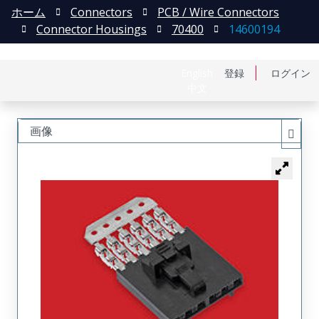
ホーム
Connectors
PCB / Wire Connectors
Connector Housings
70400
14600194
English
登録
ログイン
中文
画像