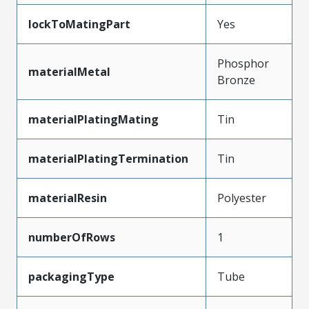
lockToMatingPart
Yes
Phosphor
materialMetal
Bronze
materialPlatingMating
Tin
materialPlatingTermination
Tin
materialResin
Polyester
numberOfRows
1
packagingType
Tube