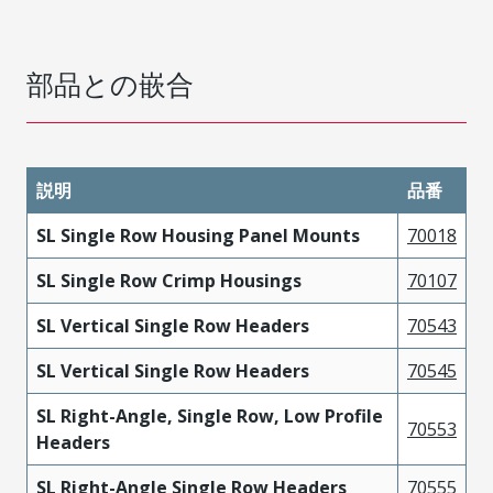
部品との嵌合
説明
品番
SL Single Row Housing Panel Mounts
70018
SL Single Row Crimp Housings
70107
SL Vertical Single Row Headers
70543
SL Vertical Single Row Headers
70545
SL Right-Angle, Single Row, Low Profile
70553
Headers
SL Right-Angle Single Row Headers
70555