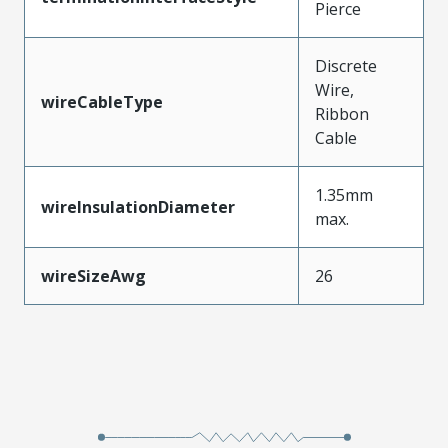
Pierce
Discrete
Wire,
wireCableType
Ribbon
Cable
1.35mm
wireInsulationDiameter
max.
wireSizeAwg
26