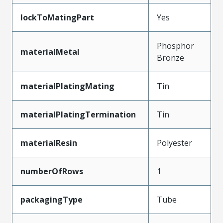
lockToMatingPart
Yes
Phosphor
materialMetal
Bronze
materialPlatingMating
Tin
materialPlatingTermination
Tin
materialResin
Polyester
numberOfRows
1
packagingType
Tube