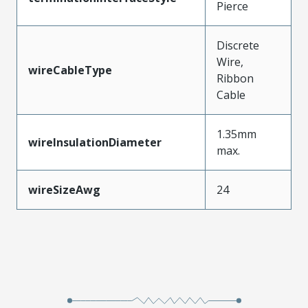
Pierce
Discrete
Wire,
wireCableType
Ribbon
Cable
1.35mm
wireInsulationDiameter
max.
wireSizeAwg
24