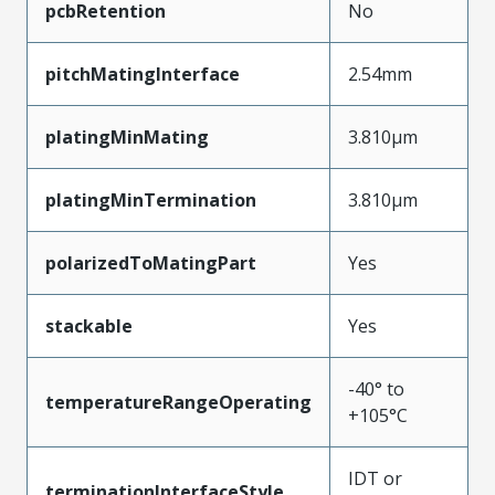
pcbRetention
No
pitchMatingInterface
2.54mm
platingMinMating
3.810µm
platingMinTermination
3.810µm
polarizedToMatingPart
Yes
stackable
Yes
-40° to
temperatureRangeOperating
+105°C
IDT or
terminationInterfaceStyle