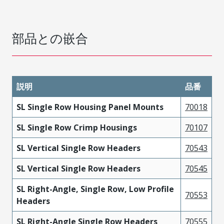
部品との嵌合
説明
品番
SL Single Row Housing Panel Mounts
70018
SL Single Row Crimp Housings
70107
SL Vertical Single Row Headers
70543
SL Vertical Single Row Headers
70545
SL Right-Angle, Single Row, Low Profile
70553
Headers
SL Right-Angle Single Row Headers
70555