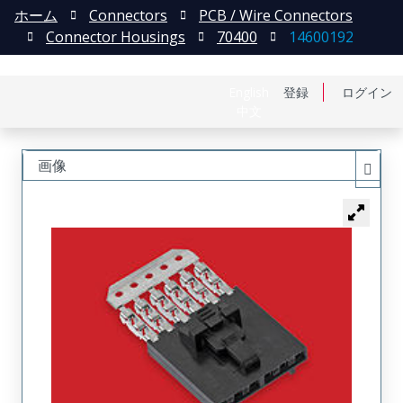
ホーム
Connectors
PCB / Wire Connectors
Connector Housings
70400
14600192
English
登録
ログイン
中文
画像