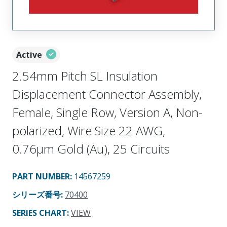
Active
2.54mm Pitch SL Insulation
Displacement Connector Assembly,
Female, Single Row, Version A, Non-
polarized, Wire Size 22 AWG,
0.76µm Gold (Au), 25 Circuits
PART NUMBER
:
14567259
シリーズ番号
:
70400
SERIES CHART
:
VIEW