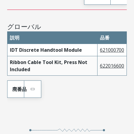
グローバル
説明
品番
IDT Discrete Handtool Module
621000700
Ribbon Cable Tool Kit, Press Not
622016600
Included
廃番品