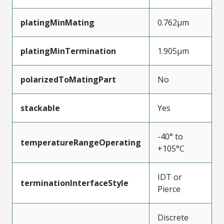
platingMinMating
0.762µm
platingMinTermination
1.905µm
polarizedToMatingPart
No
stackable
Yes
-40° to
temperatureRangeOperating
+105°C
IDT or
terminationInterfaceStyle
Pierce
Discrete