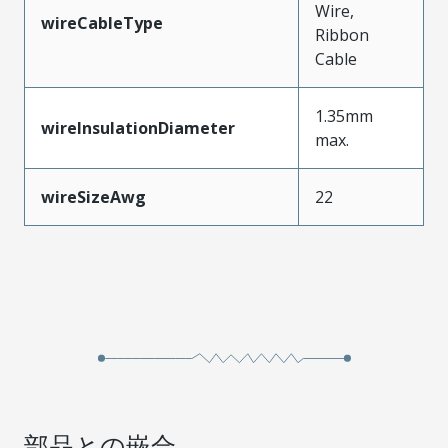
Wire,
wireCableType
Ribbon
Cable
1.35mm
wireInsulationDiameter
max.
wireSizeAwg
22
部品との嵌合