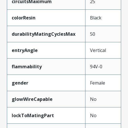
circuitsMaximum
25
colorResin
Black
durabilityMatingCyclesMax
50
entryAngle
Vertical
flammability
94V-0
gender
Female
glowWireCapable
No
lockToMatingPart
No