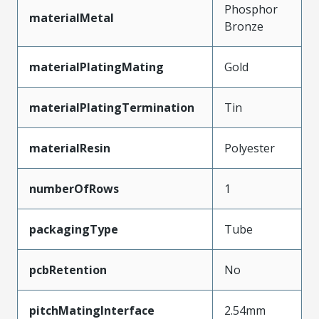
Phosphor
materialMetal
Bronze
materialPlatingMating
Gold
materialPlatingTermination
Tin
materialResin
Polyester
numberOfRows
1
packagingType
Tube
pcbRetention
No
pitchMatingInterface
2.54mm