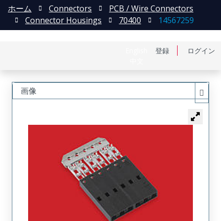
ホーム
Connectors
PCB / Wire Connectors
Connector Housings
70400
14567259
English
登録
ログイン
中文
画像