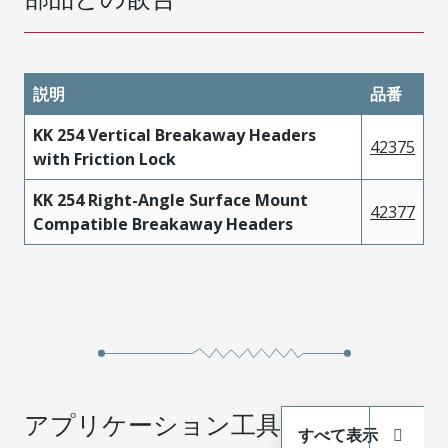
説明
品番
KK 254 Vertical Breakaway Headers
42375
with Friction Lock
KK 254 Right-Angle Surface Mount
42377
Compatible Breakaway Headers
アプリケーション工具
すべて表示