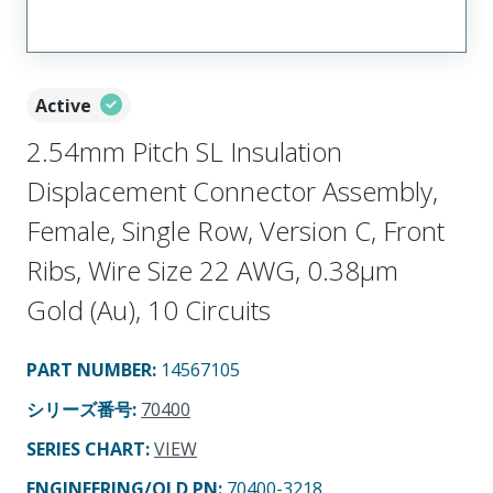
Active
2.54mm Pitch SL Insulation
Displacement Connector Assembly,
Female, Single Row, Version C, Front
Ribs, Wire Size 22 AWG, 0.38µm
Gold (Au), 10 Circuits
PART NUMBER
:
14567105
シリーズ番号
:
70400
SERIES CHART
:
VIEW
ENGINEERING/OLD PN:
70400-3218