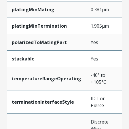
platingMinMating
0.381µm
platingMinTermination
1.905µm
polarizedToMatingPart
Yes
stackable
Yes
-40° to
temperatureRangeOperating
+105°C
IDT or
terminationInterfaceStyle
Pierce
Discrete
Wire,