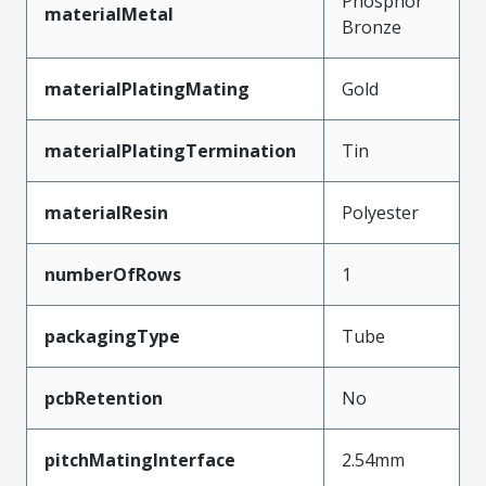
Phosphor
materialMetal
Bronze
materialPlatingMating
Gold
materialPlatingTermination
Tin
materialResin
Polyester
numberOfRows
1
packagingType
Tube
pcbRetention
No
pitchMatingInterface
2.54mm