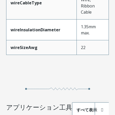
wireCableType
Ribbon
Cable
1.35mm
wireInsulationDiameter
max.
wireSizeAwg
22
アプリケーション工具
すべて表示