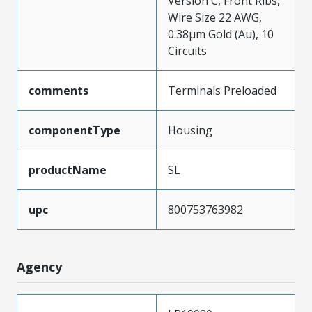
Version C, Front Ribs,
Wire Size 22 AWG,
0.38µm Gold (Au), 10
Circuits
comments
Terminals Preloaded
componentType
Housing
productName
SL
upc
800753763982
Agency