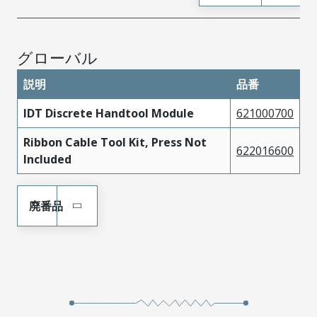
グローバル
説明
品番
IDT Discrete Handtool Module
621000700
Ribbon Cable Tool Kit, Press Not
622016600
Included
廃番品