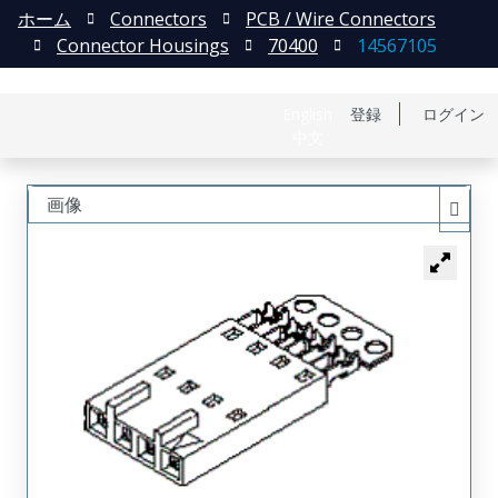
ホーム
Connectors
PCB / Wire Connectors
Connector Housings
70400
14567105
English
登録
ログイン
中文
画像