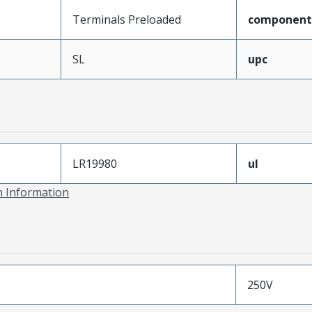
Terminals Preloaded
component
SL
upc
LR19980
ul
on Information
250V