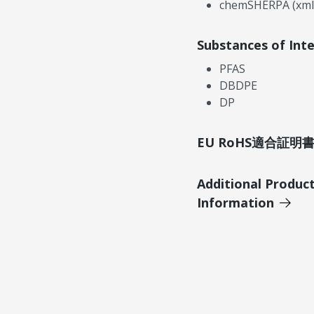
chemSHERPA (xml
Substances of Int
PFAS
DBDPE
DP
EU RoHS適合証
Additional Produc
Information