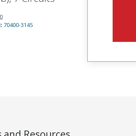
0
N:
70400-3145
 and Resources