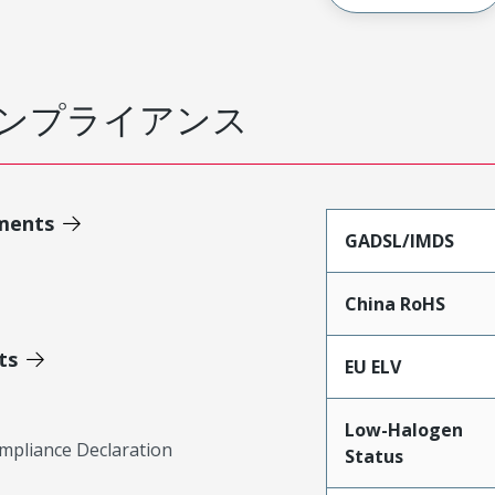
ンプライアンス
ments
GADSL/IMDS
China RoHS
ts
EU ELV
Low-Halogen
mpliance Declaration
Status