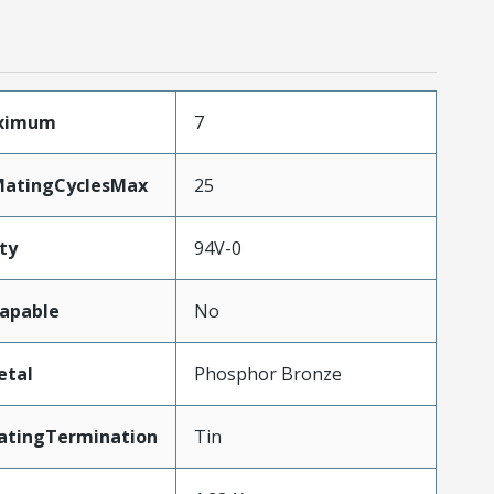
aximum
7
MatingCyclesMax
25
ty
94V-0
apable
No
etal
Phosphor Bronze
atingTermination
Tin