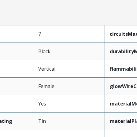
7
circuitsM
Black
durability
Vertical
flammabili
Female
glowWireC
Yes
materialM
ating
Tin
materialPl