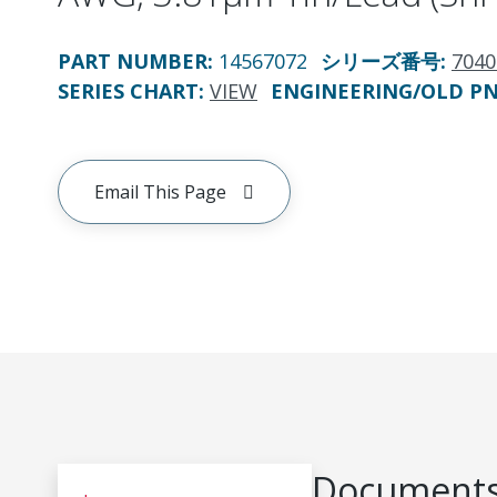
PART NUMBER
:
14567072
シリーズ番号
:
7040
SERIES CHART
:
VIEW
ENGINEERING/OLD P
Email This Page
Documents