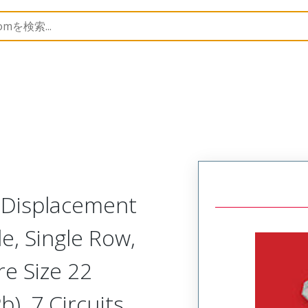
nnector Housings
70400
14567072
n Displacement
, Single Row,
re Size 22
), 7 Circuits