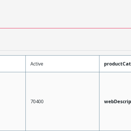
Active
productCa
70400
webDescrip