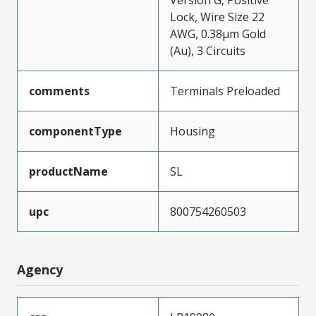
Version G, Positive
Lock, Wire Size 22
AWG, 0.38µm Gold
(Au), 3 Circuits
comments
Terminals Preloaded
componentType
Housing
productName
SL
upc
800754260503
Agency