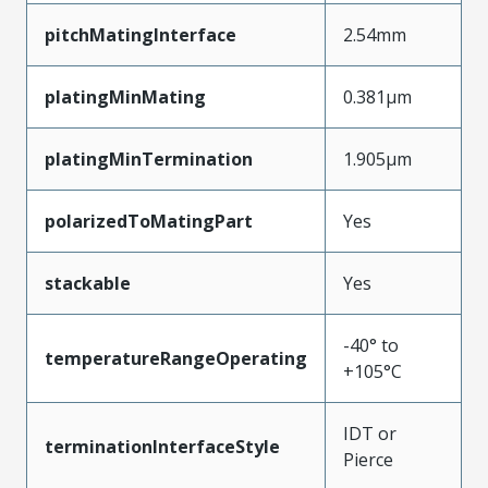
pitchMatingInterface
2.54mm
platingMinMating
0.381µm
platingMinTermination
1.905µm
polarizedToMatingPart
Yes
stackable
Yes
-40° to
temperatureRangeOperating
+105°C
IDT or
terminationInterfaceStyle
Pierce