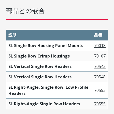
部品との嵌合
説明
品番
SL Single Row Housing Panel Mounts
70018
SL Single Row Crimp Housings
70107
SL Vertical Single Row Headers
70543
SL Vertical Single Row Headers
70545
SL Right-Angle, Single Row, Low Profile
70553
Headers
SL Right-Angle Single Row Headers
70555