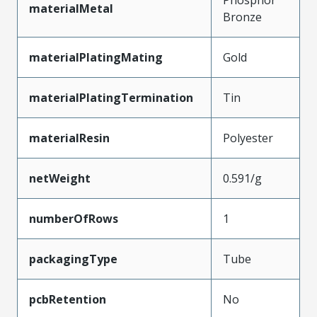
Phosphor
materialMetal
Bronze
materialPlatingMating
Gold
materialPlatingTermination
Tin
materialResin
Polyester
netWeight
0.591/g
numberOfRows
1
packagingType
Tube
pcbRetention
No