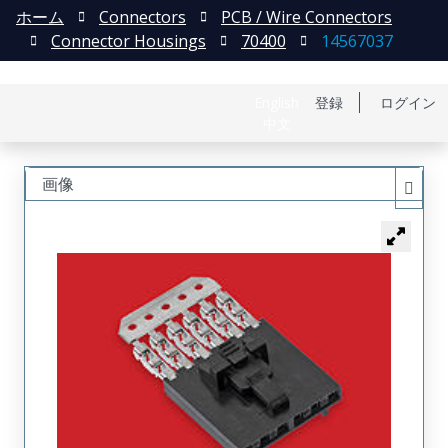
ホーム
Connectors
PCB / Wire Connectors
Connector Housings
70400
14567037
English
登録
ログイン
中文
画像