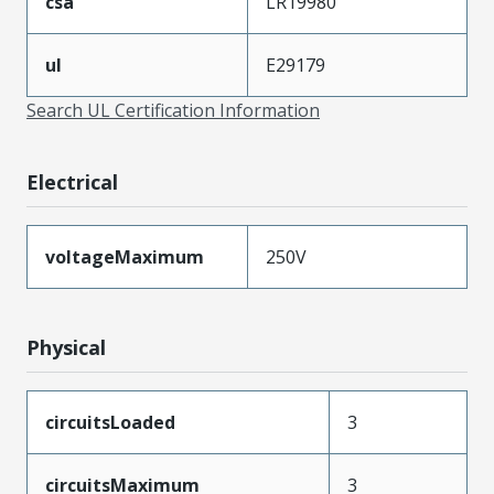
csa
LR19980
ul
E29179
Search UL Certification Information
Electrical
voltageMaximum
250V
Physical
circuitsLoaded
3
circuitsMaximum
3