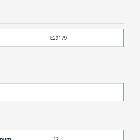
E29179
imum
12