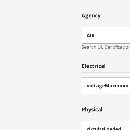
Agency
csa
Search UL Certificati
Electrical
voltageMaximum
Physical
circuitsLoaded