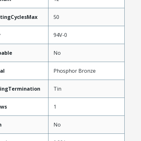
atingCyclesMax
50
y
94V-0
pable
No
al
Phosphor Bronze
tingTermination
Tin
ows
1
n
No