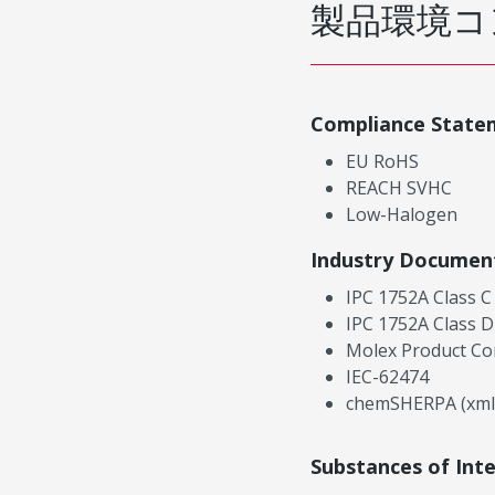
製品環境コ
Compliance State
EU RoHS
REACH SVHC
Low-Halogen
Industry Documen
IPC 1752A Class C
IPC 1752A Class D
Molex Product Co
IEC-62474
chemSHERPA (xml
Substances of Int