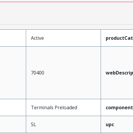
Active
productCa
70400
webDescrip
Terminals Preloaded
component
SL
upc