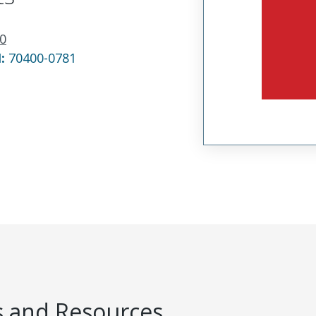
0
N:
70400-0781
 and Resources