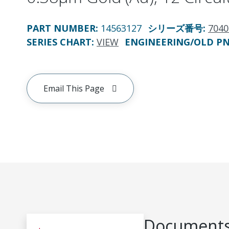
PART NUMBER
:
14563127
シリーズ番号
:
7040
SERIES CHART
:
VIEW
ENGINEERING/OLD P
Email This Page
Documents