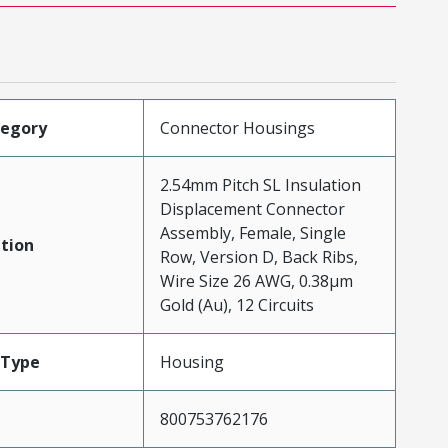
tegory
Connector Housings
2.54mm Pitch SL Insulation
Displacement Connector
Assembly, Female, Single
tion
Row, Version D, Back Ribs,
Wire Size 26 AWG, 0.38µm
Gold (Au), 12 Circuits
Type
Housing
800753762176