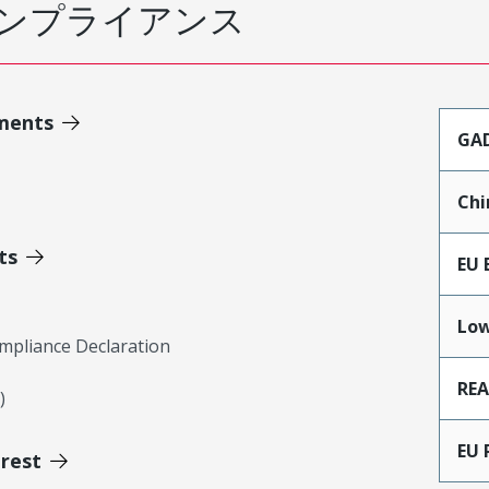
ンプライアンス
ments
GA
Chi
ts
EU 
Low
mpliance Declaration
RE
)
EU 
erest