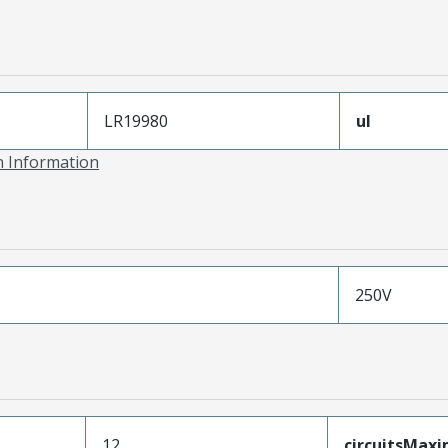
LR19980
ul
on Information
250V
12
circuitsMax