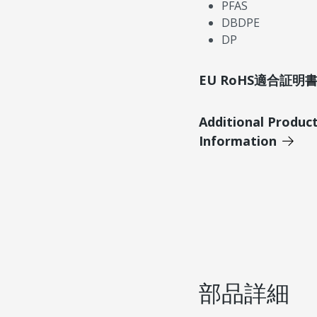
PFAS
DBDPE
DP
EU RoHS適合証
Additional Produc
Information
部品詳細