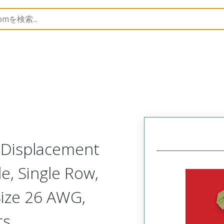
nnector Housings
70400
14563127
n Displacement
, Single Row,
Size 26 AWG,
ts