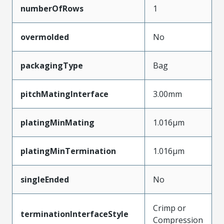
numberOfRows
1
overmolded
No
packagingType
Bag
pitchMatingInterface
3.00mm
platingMinMating
1.016µm
platingMinTermination
1.016µm
singleEnded
No
Crimp or
terminationInterfaceStyle
Compression