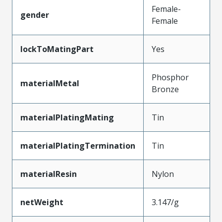
Female-
gender
Female
lockToMatingPart
Yes
Phosphor
materialMetal
Bronze
materialPlatingMating
Tin
materialPlatingTermination
Tin
materialResin
Nylon
netWeight
3.147/g