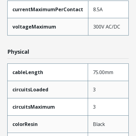
currentMaximumPerContact
8.5A
voltageMaximum
300V AC/DC
Physical
cableLength
75.00mm
circuitsLoaded
3
circuitsMaximum
3
colorResin
Black