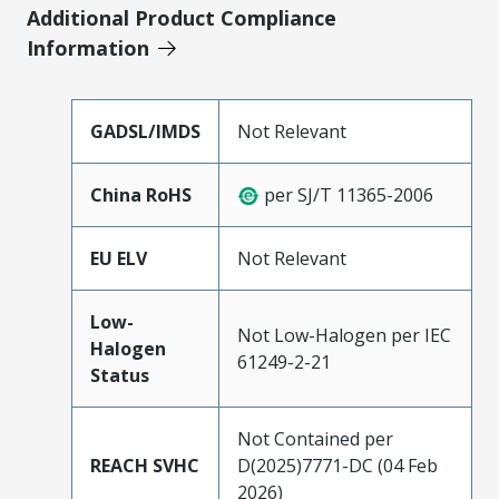
Additional Product Compliance
Information
GADSL/IMDS
Not Relevant
China RoHS
per SJ/T 11365-2006
EU ELV
Not Relevant
Low-
Not Low-Halogen per IEC
Halogen
61249-2-21
Status
Not Contained per
REACH SVHC
D(2025)7771-DC (04 Feb
2026)