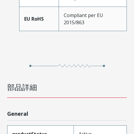
Compliant per EU
EU RoHS
2015/863
部品詳細
General
productStatus
Active