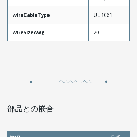
wireCableType
UL 1061
wireSizeAwg
20
部品との嵌合