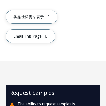
製品仕様書を表示
Email This Page
Request Samples
The ability to request samples is