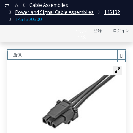
ホーム
Cable Assemblies
Power and Signal Cable Assemblies
145132
1451320300
English
登録
ログイン
中文
画像