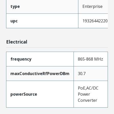
type
Enterprise
upc
193264422203
Electrical
frequency
865-868 MHz
maxConductiveRfPowerDBm
30.7
PoE,AC/DC
powerSource
Power
Converter