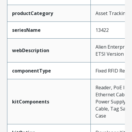
productCategory
Asset Tracking
seriesName
13422
Alien Enterprise
webDescription
ETSI Version
componentType
Fixed RFID Read
Reader, PoE Inje
Ethernet Cables,
kitComponents
Power Supply Uni
Cable, Tag Samp
Case