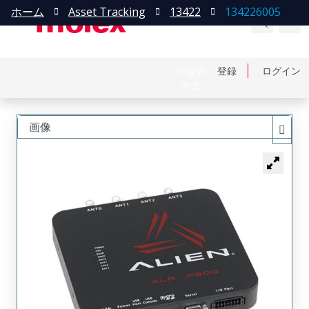
ホーム
Asset Tracking
13422
134226005
English
登録
ログイン
中文
画像