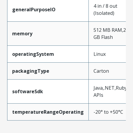
4 in / 8 out
generalPurposeIO
(Isolated)
512 MB RAM,2
memory
GB Flash
operatingSystem
Linux
packagingType
Carton
Java,.NET,Ruby
softwareSdk
APIs
temperatureRangeOperating
-20° to +50°C