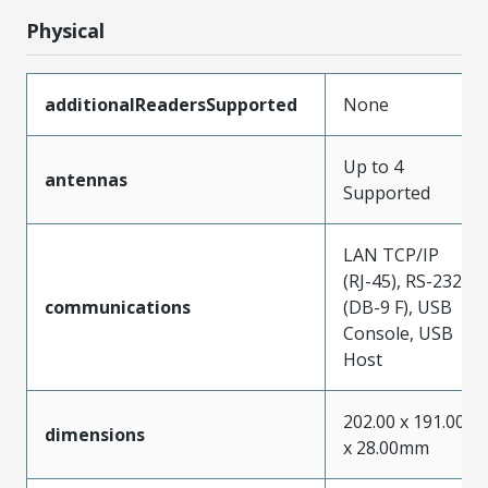
Physical
additionalReadersSupported
None
Up to 4
antennas
Supported
LAN TCP/IP
(RJ-45), RS-232
communications
(DB-9 F), USB
Console, USB
Host
202.00 x 191.00
dimensions
x 28.00mm