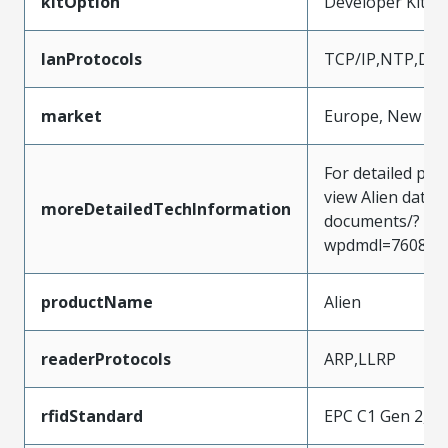
kitOption
Developer Kit
lanProtocols
TCP/IP,NTP,DN
market
Europe, New Zea
For detailed pro
view Alien data
moreDetailedTechInformation
documents/?
wpdmdl=7608&
productName
Alien
readerProtocols
ARP,LLRP
rfidStandard
EPC C1 Gen 2,IS