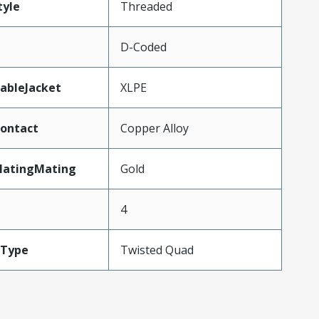
tyle
Threaded
D-Coded
ableJacket
XLPE
ontact
Copper Alloy
latingMating
Gold
4
eType
Twisted Quad