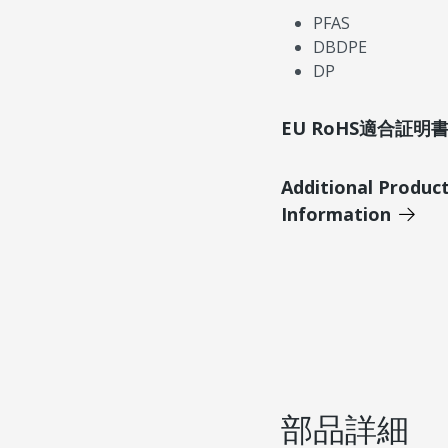
PFAS
DBDPE
DP
EU RoHS適合証
Additional Produc
Information
部品詳細