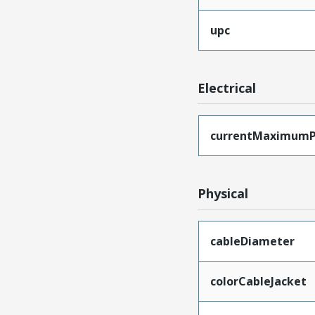
upc
Electrical
currentMaximumP
Physical
cableDiameter
colorCableJacket