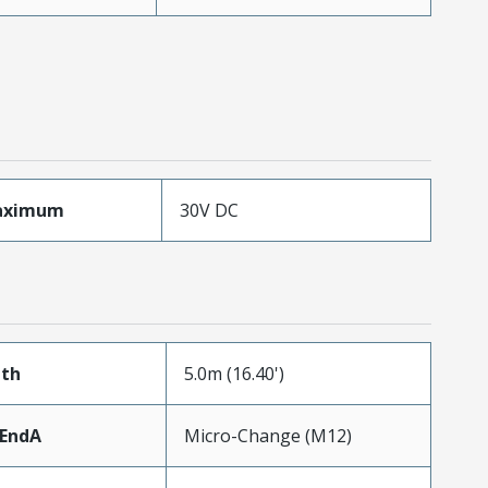
aximum
30V DC
gth
5.0m (16.40')
rEndA
Micro-Change (M12)