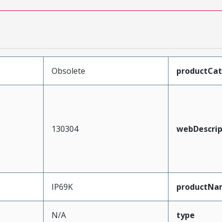
Obsolete
productCa
130304
webDescrip
IP69K
productNa
N/A
type