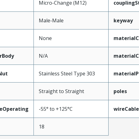
Micro-Change (M12)
couplingS
Male-Male
keyway
None
materialC
rBody
N/A
materialC
Nut
Stainless Steel Type 303
materialP
Straight to Straight
poles
eOperating
-55° to +125°C
wireCabl
18