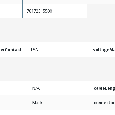
78172515500
erContact
1.5A
voltageM
N/A
cableLen
Black
connecto