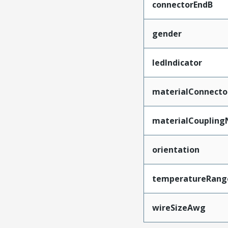
connectorEndB
gender
ledIndicator
materialConnecto
materialCoupling
orientation
temperatureRang
wireSizeAwg