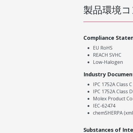
製品環境コ
Compliance State
EU RoHS
REACH SVHC
Low-Halogen
Industry Documen
IPC 1752A Class C
IPC 1752A Class D
Molex Product Co
IEC-62474
chemSHERPA (xml
Substances of Int