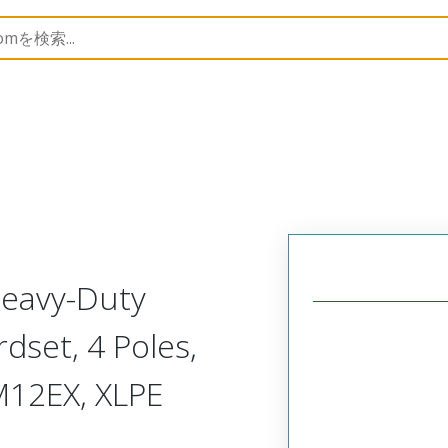
semblies
130304
1303045407
Heavy-Duty
set, 4 Poles,
12EX, XLPE