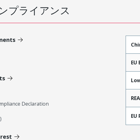
ンプライアンス
ments
Chi
EU 
ts
Low
RE
mpliance Declaration
EU 
)
erest