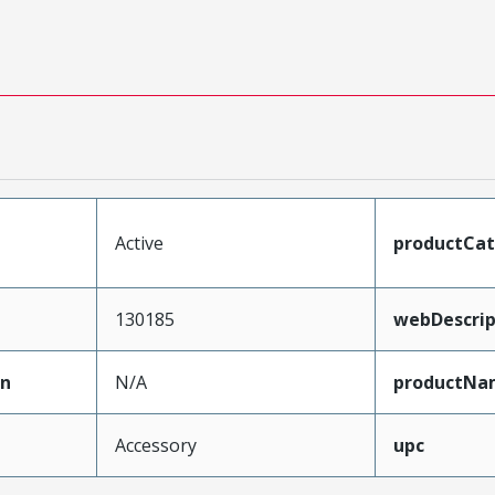
Active
productCa
130185
webDescrip
on
N/A
productNa
Accessory
upc