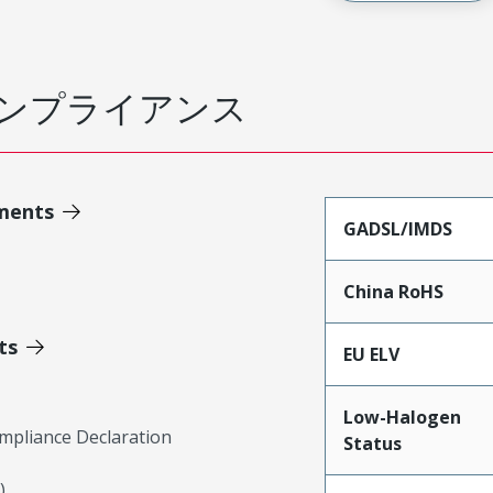
ンプライアンス
ments
GADSL/IMDS
China RoHS
ts
EU ELV
Low-Halogen
mpliance Declaration
Status
)