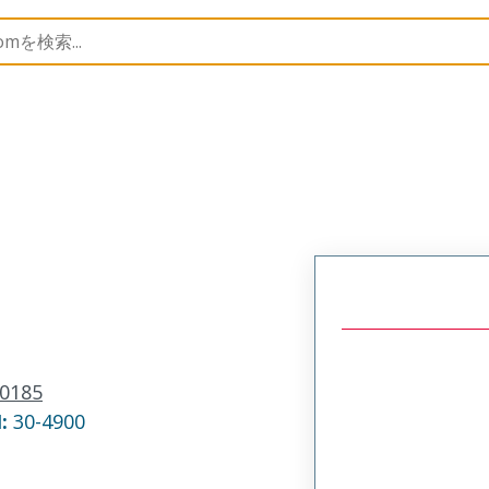
ortable Lighting Accessories
130185
1301850475
0185
N:
30-4900