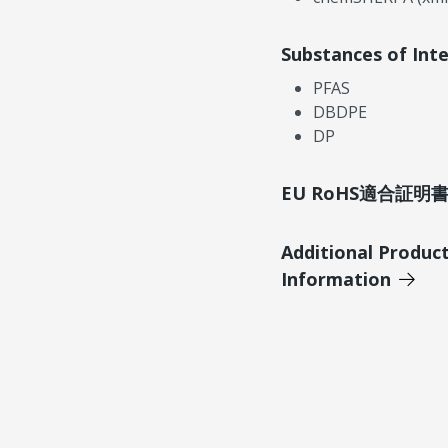
Substances of Int
PFAS
DBDPE
DP
EU RoHS適合証
Additional Produc
Information