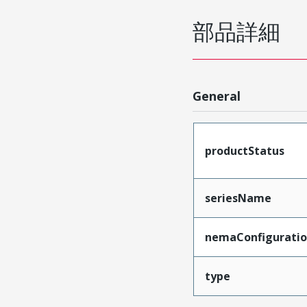
部品詳細
General
productStatus
seriesName
nemaConfigurati
type