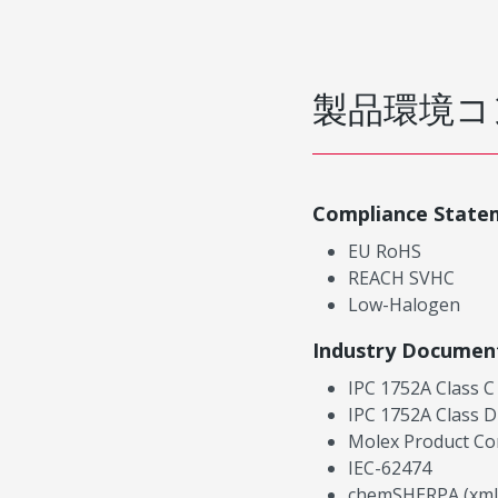
製品環境コ
Compliance State
EU RoHS
REACH SVHC
Low-Halogen
Industry Documen
IPC 1752A Class C
IPC 1752A Class D
Molex Product Co
IEC-62474
chemSHERPA (xml