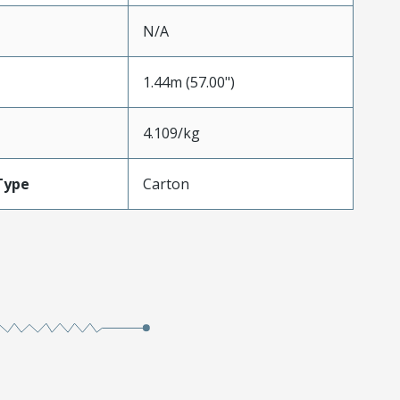
N/A
1.44m (57.00")
4.109/kg
Type
Carton