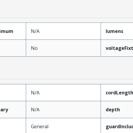
ximum
N/A
lumens
No
voltageFi
N/A
cordLength
ary
N/A
depth
General
guardInclu