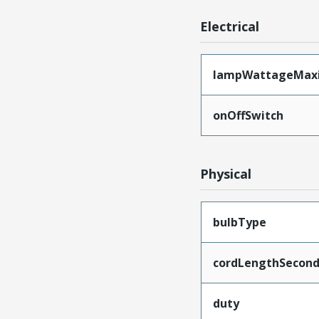
Electrical
lampWattageMa
onOffSwitch
Physical
bulbType
cordLengthSecond
duty