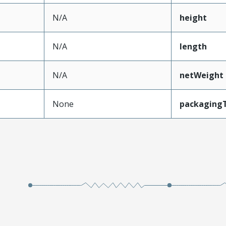
N/A
height
N/A
length
N/A
netWeight
None
packaging