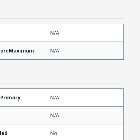
N/A
xtureMaximum
N/A
Primary
N/A
N/A
ded
No