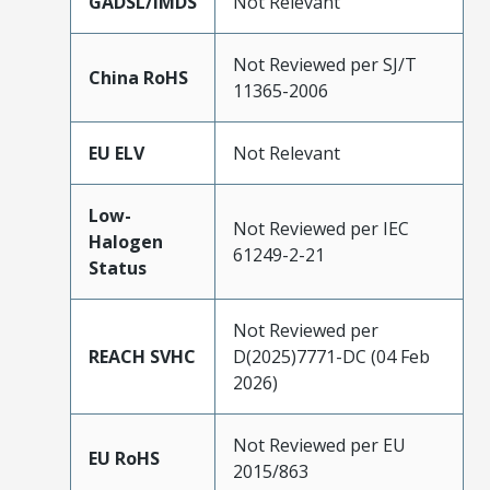
GADSL/IMDS
Not Relevant
Not Reviewed per SJ/T
China RoHS
11365-2006
EU ELV
Not Relevant
Low-
Not Reviewed per IEC
Halogen
61249-2-21
Status
Not Reviewed per
REACH SVHC
D(2025)7771-DC (04 Feb
2026)
Not Reviewed per EU
EU RoHS
2015/863