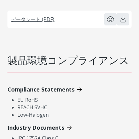
データシート (PDF)
製品環境コンプライアンス
Compliance Statements
EU RoHS
REACH SVHC
Low-Halogen
Industry Documents
IPC 1752A Class C