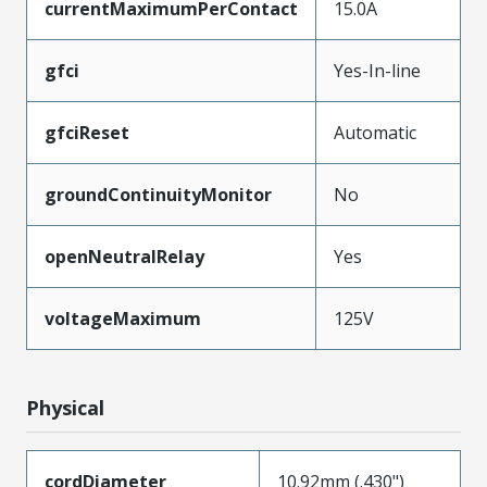
currentMaximumPerContact
15.0A
gfci
Yes-In-line
gfciReset
Automatic
groundContinuityMonitor
No
openNeutralRelay
Yes
voltageMaximum
125V
Physical
cordDiameter
10.92mm (.430")