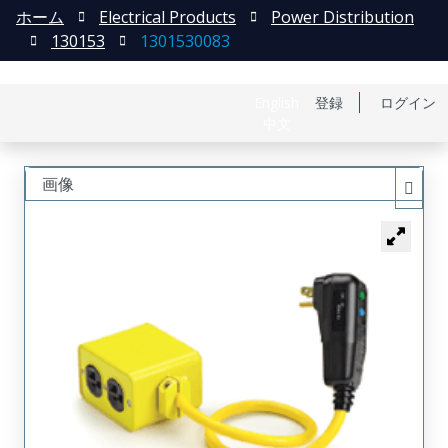
ホーム
Electrical Products
Power Distribution
130153
1301530083
English
登録
ログイン
中文
画像