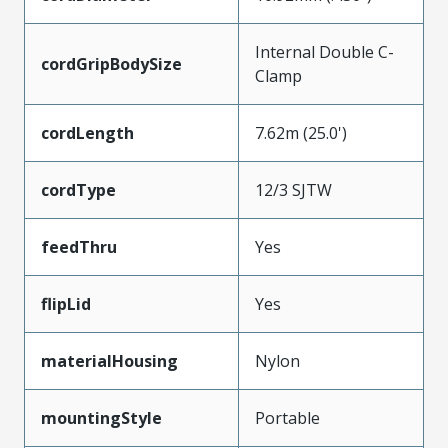
Internal Double C-
cordGripBodySize
Clamp
cordLength
7.62m (25.0')
cordType
12/3 SJTW
feedThru
Yes
flipLid
Yes
materialHousing
Nylon
mountingStyle
Portable