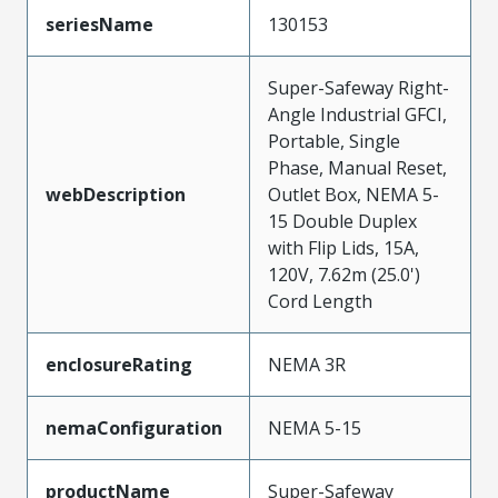
seriesName
130153
Super-Safeway Right-
Angle Industrial GFCI,
Portable, Single
Phase, Manual Reset,
webDescription
Outlet Box, NEMA 5-
15 Double Duplex
with Flip Lids, 15A,
120V, 7.62m (25.0')
Cord Length
enclosureRating
NEMA 3R
nemaConfiguration
NEMA 5-15
productName
Super-Safeway