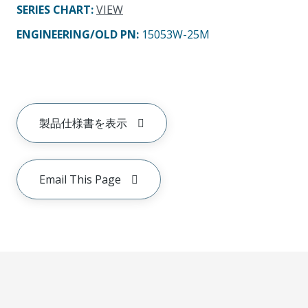
SERIES CHART
:
VIEW
ENGINEERING/OLD PN:
15053W-25M
製品仕様書を表示
Email This Page