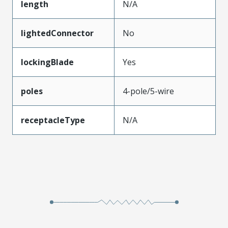
length
N/A
lightedConnector
No
lockingBlade
Yes
poles
4-pole/5-wire
receptacleType
N/A