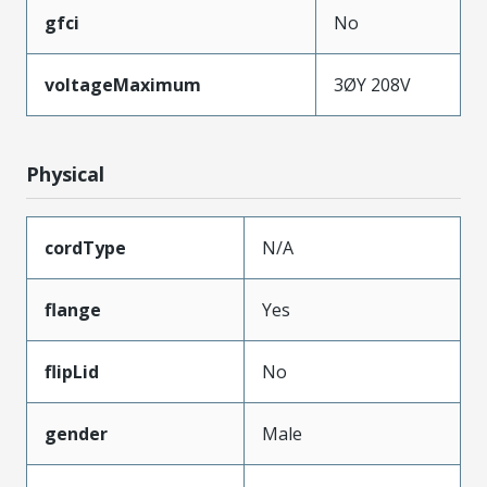
gfci
No
voltageMaximum
3ØY 208V
Physical
cordType
N/A
flange
Yes
flipLid
No
gender
Male