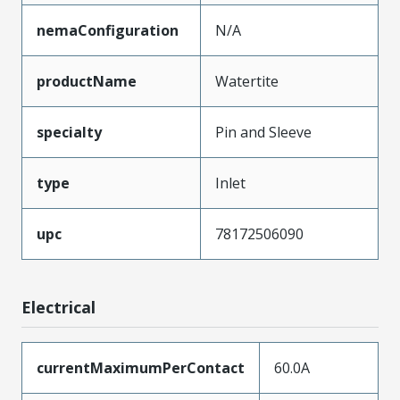
nemaConfiguration
N/A
productName
Watertite
specialty
Pin and Sleeve
type
Inlet
upc
78172506090
Electrical
currentMaximumPerContact
60.0A