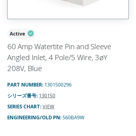
Active
60 Amp Watertite Pin and Sleeve
Angled Inlet, 4 Pole/5 Wire, 3øY
208V, Blue
PART NUMBER
:
1301500296
シリーズ番号
:
130150
SERIES CHART
:
VIEW
ENGINEERING/OLD PN:
560BA9W