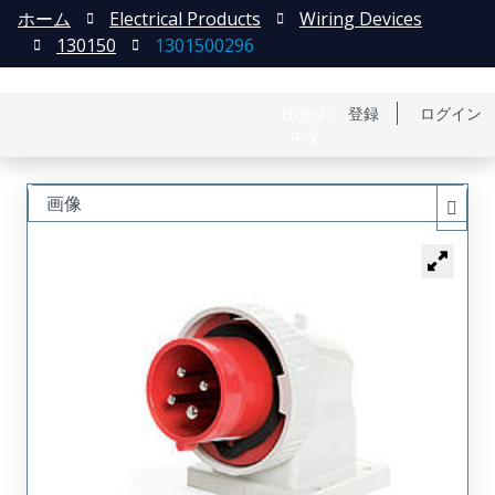
ホーム
Electrical Products
Wiring Devices
130150
1301500296
English
登録
ログイン
中文
画像