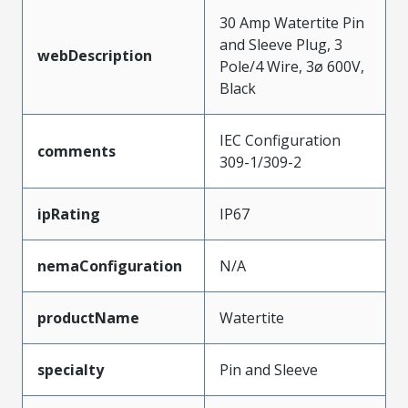
30 Amp Watertite Pin
and Sleeve Plug, 3
webDescription
Pole/4 Wire, 3ø 600V,
Black
IEC Configuration
comments
309-1/309-2
ipRating
IP67
nemaConfiguration
N/A
productName
Watertite
specialty
Pin and Sleeve