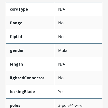
cordType
N/A
flange
No
flipLid
No
gender
Male
length
N/A
lightedConnector
No
lockingBlade
Yes
poles
3-pole/4-wire