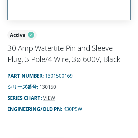
Active
30 Amp Watertite Pin and Sleeve
Plug, 3 Pole/4 Wire, 3ø 600V, Black
PART NUMBER
:
1301500169
シリーズ番号
:
130150
SERIES CHART
:
VIEW
ENGINEERING/OLD PN:
430P5W