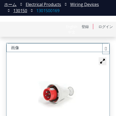
ホーム
Electrical Products
Wiring Devices
130150
1301500169
English
登録
ログイン
中文
画像