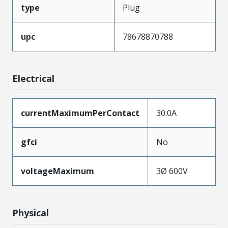
type
Plug
upc
78678870788
Electrical
currentMaximumPerContact
30.0A
gfci
No
voltageMaximum
3Ø 600V
Physical