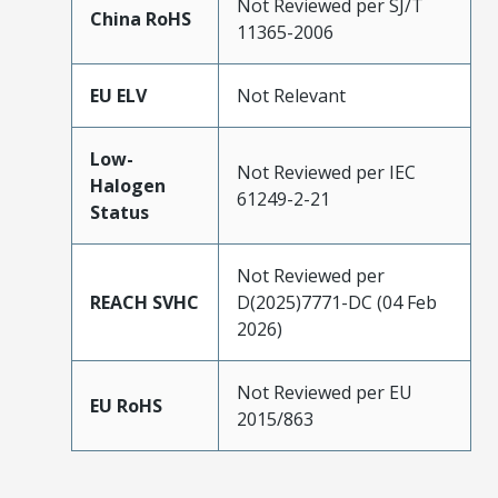
Not Reviewed per SJ/T
China RoHS
11365-2006
EU ELV
Not Relevant
Low-
Not Reviewed per IEC
Halogen
61249-2-21
Status
Not Reviewed per
REACH SVHC
D(2025)7771-DC (04 Feb
2026)
Not Reviewed per EU
EU RoHS
2015/863