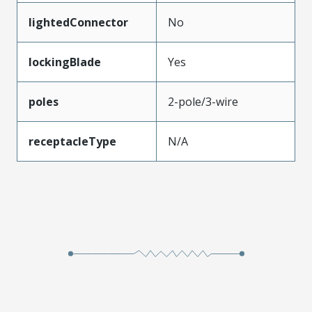
lightedConnector
No
lockingBlade
Yes
poles
2-pole/3-wire
receptacleType
N/A