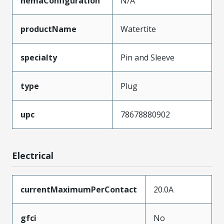
nemaConfiguration
N/A
productName
Watertite
specialty
Pin and Sleeve
type
Plug
upc
78678880902
Electrical
currentMaximumPerContact
20.0A
gfci
No