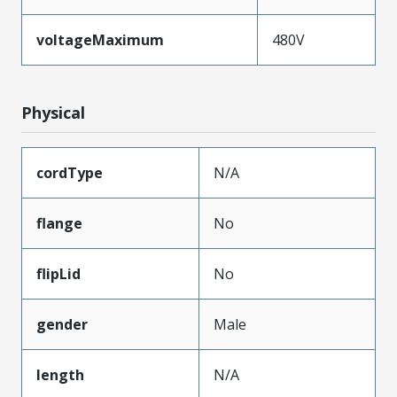
voltageMaximum
480V
Physical
cordType
N/A
flange
No
flipLid
No
gender
Male
length
N/A