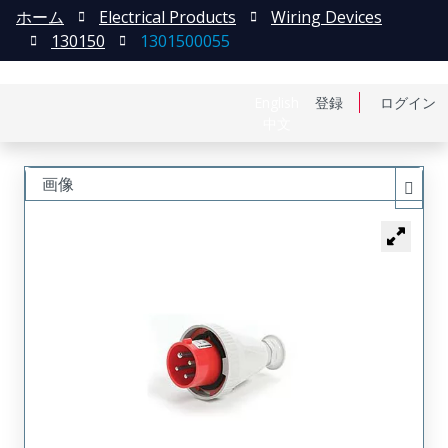
ホーム
Electrical Products
Wiring Devices
130150
1301500055
English
登録
ログイン
中文
画像