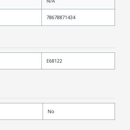
N/A
78678871434
E68122
No