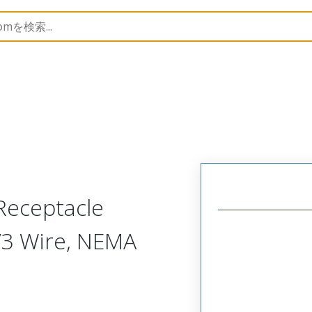
146
1301460135
Receptacle
e/3 Wire, NEMA