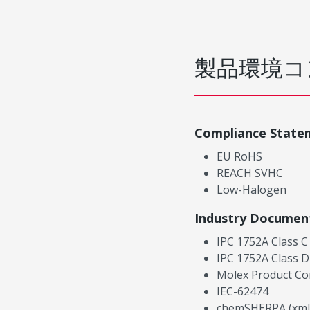
製品環境コ
Compliance State
EU RoHS
REACH SVHC
Low-Halogen
Industry Documen
IPC 1752A Class C
IPC 1752A Class D
Molex Product Co
IEC-62474
chemSHERPA (xml