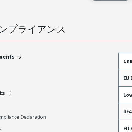
ンプライアンス
ments
Chi
EU 
ts
Low
RE
mpliance Declaration
EU 
)