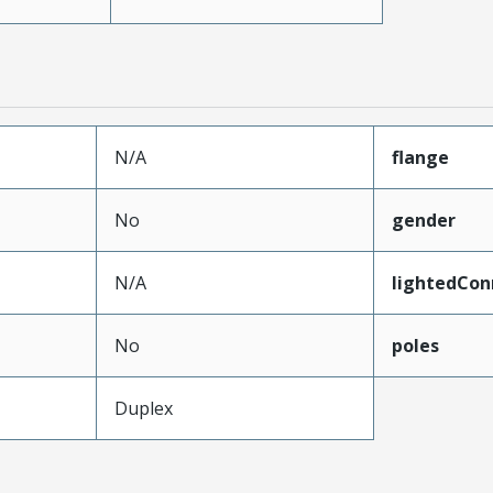
N/A
flange
No
gender
N/A
lightedCon
No
poles
Duplex