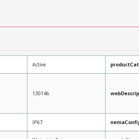
Active
productCa
130146
webDescrip
IP67
nemaConfi