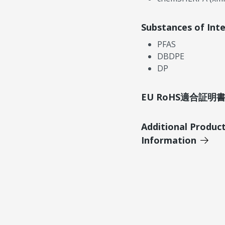
Substances of Int
PFAS
DBDPE
DP
EU RoHS適合証
Additional Produc
Information