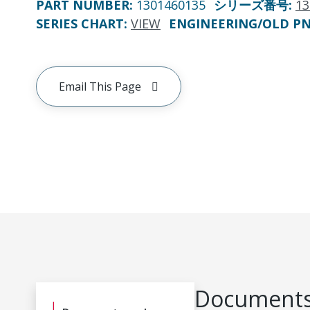
PART NUMBER
:
1301460135
シリーズ番号
:
13
SERIES CHART
:
VIEW
ENGINEERING/OLD P
Email This Page
Documents