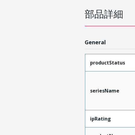
部品詳細
General
productStatus
seriesName
ipRating