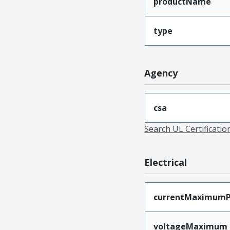
productName
type
Agency
csa
Search UL Certificati
Electrical
currentMaximumP
voltageMaximum