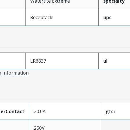
Watertite Extreme
specialty
Receptacle
upc
LR6837
ul
on Information
erContact
20.0A
gfci
250V