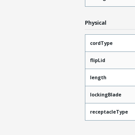
Physical
cordType
flipLid
length
lockingBlade
receptacleType