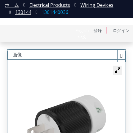
ホーム
Electrical Products
Wiring Devices
130144
1301440036
English
登録
ログイン
中文
画像