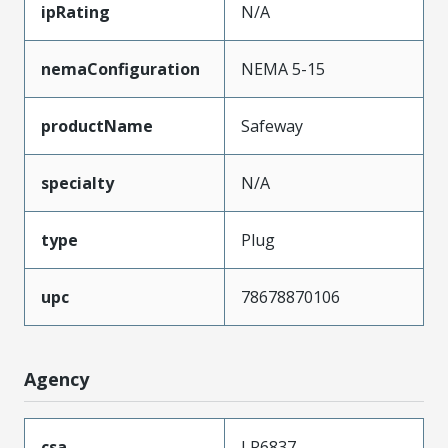
ipRating
N/A
nemaConfiguration
NEMA 5-15
productName
Safeway
specialty
N/A
type
Plug
upc
78678870106
Agency
csa
LR6837