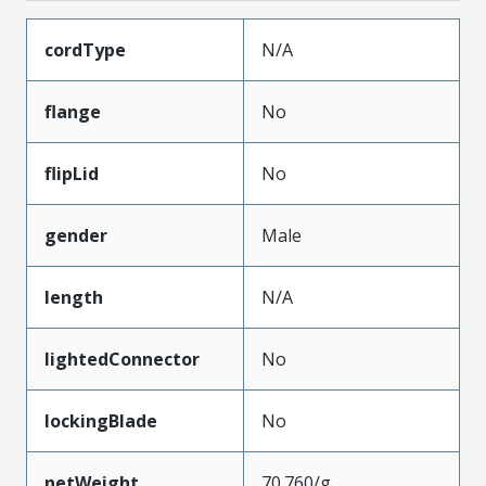
cordType
N/A
flange
No
flipLid
No
gender
Male
length
N/A
lightedConnector
No
lockingBlade
No
netWeight
70.760/g