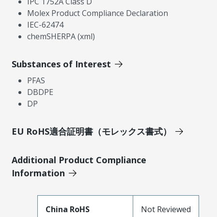
IPC 1752A Class D
Molex Product Compliance Declaration
IEC-62474
chemSHERPA (xml)
Substances of Interest
PFAS
DBDPE
DP
EU RoHS適合証明書（モレックス書式）
Additional Product Compliance
Information
China RoHS
Not Reviewed