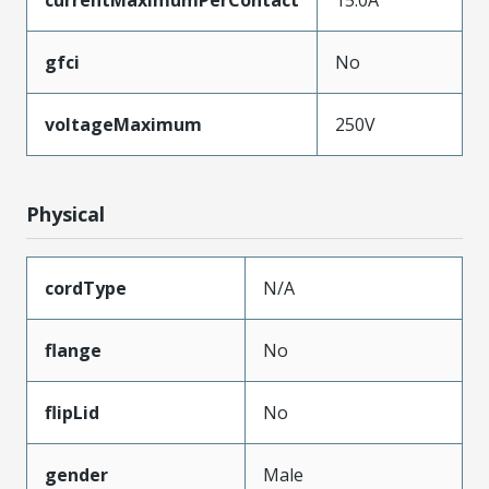
gfci
No
voltageMaximum
250V
Physical
cordType
N/A
flange
No
flipLid
No
gender
Male