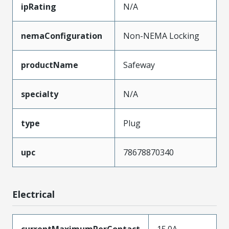
ipRating
N/A
nemaConfiguration
Non-NEMA Locking
productName
Safeway
specialty
N/A
type
Plug
upc
78678870340
Electrical
currentMaximumPerContact
15.0A