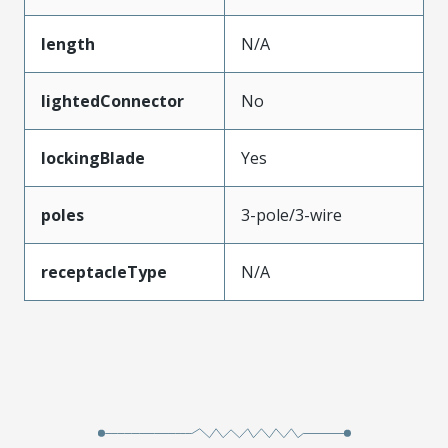
length
N/A
lightedConnector
No
lockingBlade
Yes
poles
3-pole/3-wire
receptacleType
N/A