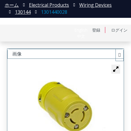
ホーム
Electrical Products
Wiring Devices
130144
1301440028
English
登録
ログイン
中文
画像