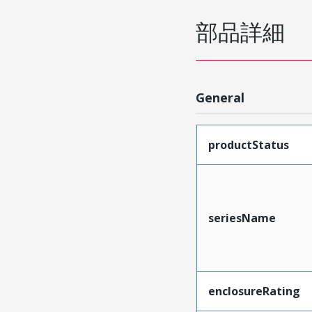
部品詳細
General
productStatus
seriesName
enclosureRating