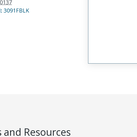
0137
N:
3091FBLK
 and Resources