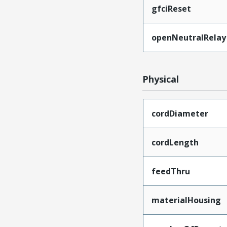
gfciReset
openNeutralRelay
Physical
cordDiameter
cordLength
feedThru
materialHousing