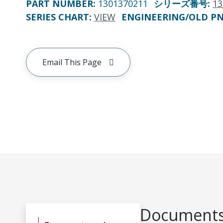
PART NUMBER
:
1301370211
シリーズ番号
:
13
SERIES CHART
:
VIEW
ENGINEERING/OLD P
Email This Page
Documents