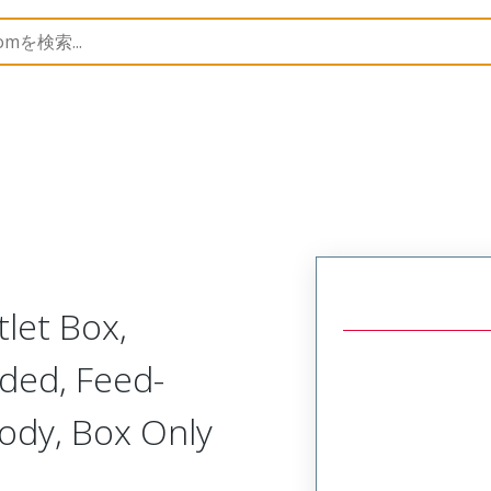
130137
1301370211
let Box,
ided, Feed-
Body, Box Only