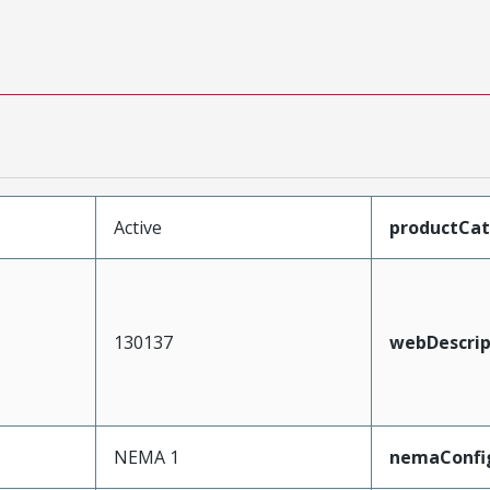
Active
productCa
130137
webDescrip
NEMA 1
nemaConfi