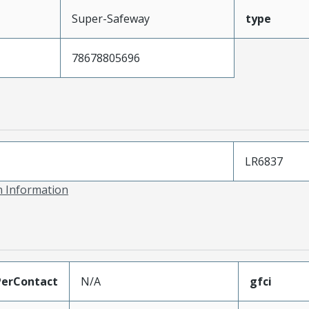
Super-Safeway
type
78678805696
LR6837
on Information
erContact
N/A
gfci