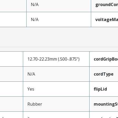
N/A
groundCon
N/A
voltageM
12.70-22.23mm (.500-.875")
cordGripBo
N/A
cordType
Yes
flipLid
Rubber
mountingS