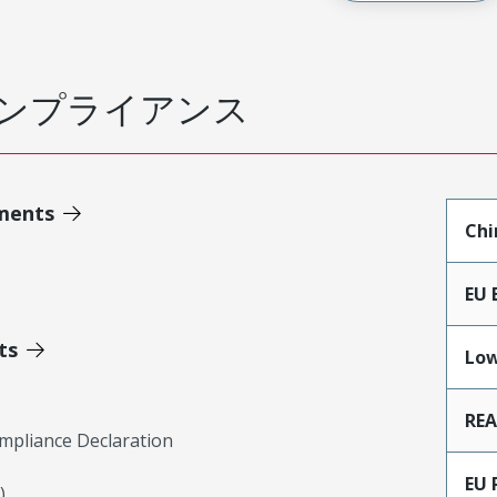
ンプライアンス
ments
Chi
EU 
ts
Low
RE
mpliance Declaration
EU 
)