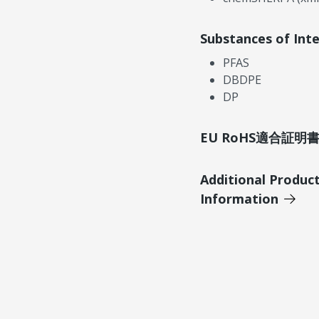
Substances of Int
PFAS
DBDPE
DP
EU RoHS適合証
Additional Produc
Information