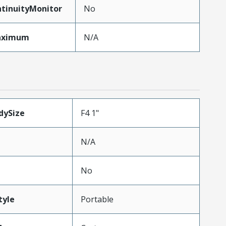
tinuityMonitor
No
aximum
N/A
dySize
F4 1"
N/A
No
tyle
Portable