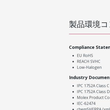
製品環境コ
Compliance State
EU RoHS
REACH SVHC
Low-Halogen
Industry Documen
IPC 1752A Class C
IPC 1752A Class D
Molex Product Co
IEC-62474
chemSHERPA (xml