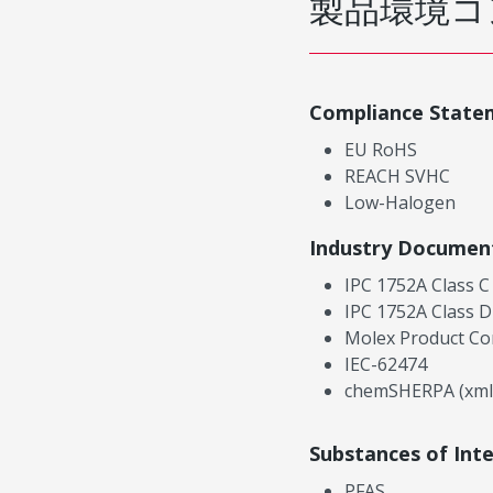
製品環境コ
Compliance State
EU RoHS
REACH SVHC
Low-Halogen
Industry Documen
IPC 1752A Class C
IPC 1752A Class D
Molex Product Co
IEC-62474
chemSHERPA (xml
Substances of Int
PFAS