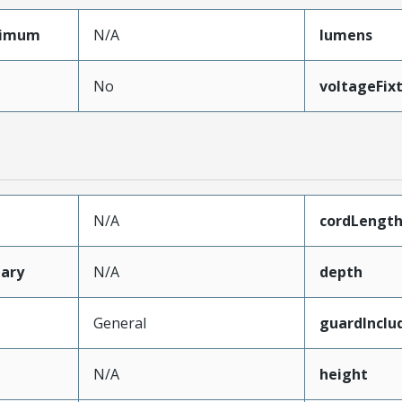
ximum
N/A
lumens
No
voltageFi
N/A
cordLength
ary
N/A
depth
General
guardInclu
N/A
height