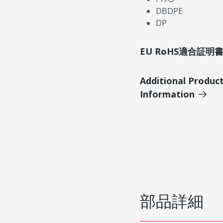
DBDPE
DP
EU RoHS適合証
Additional Produc
Information
部品詳細