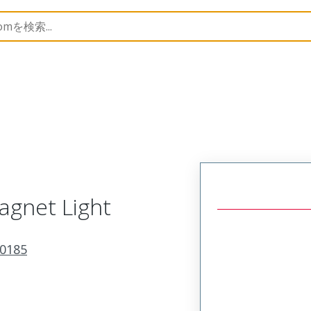
ortable Lighting Accessories
130185
1301120263
agnet Light
0185