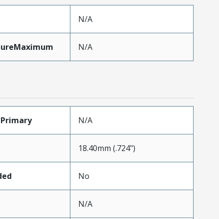
N/A
xtureMaximum
N/A
Primary
N/A
18.40mm (.724")
ded
No
N/A