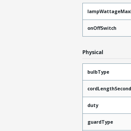
lampWattageMa
onOffSwitch
Physical
bulbType
cordLengthSecond
duty
guardType