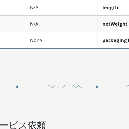
N/A
length
N/A
netWeight
None
packaging
ービス依頼