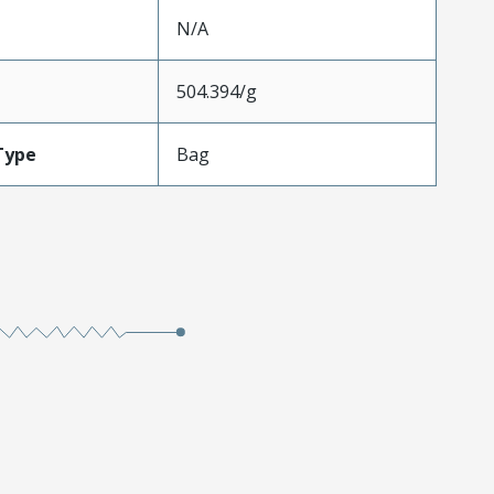
N/A
504.394/g
Type
Bag