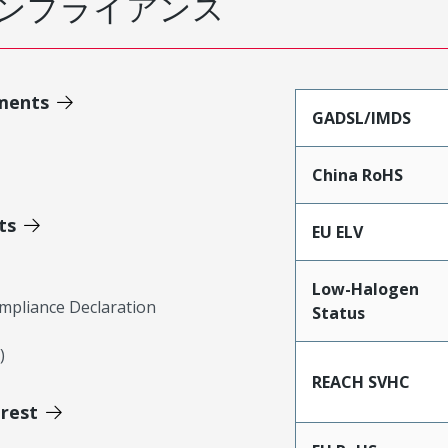
ンプライアンス
ments
GADSL/IMDS
China RoHS
ts
EU ELV
Low-Halogen
mpliance Declaration
Status
)
REACH SVHC
erest