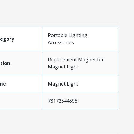
Portable Lighting
tegory
Accessories
Replacement Magnet for
tion
Magnet Light
me
Magnet Light
78172544595