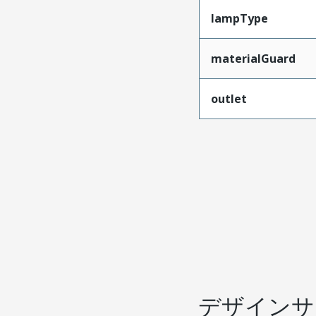
lampType
materialGuard
outlet
デザインサ