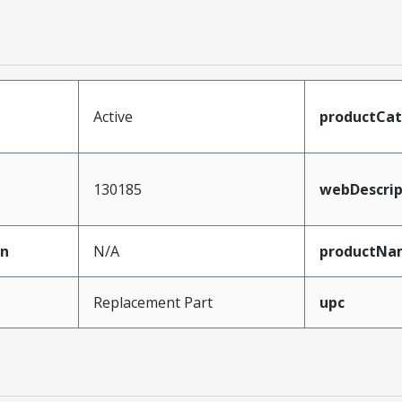
Active
productCa
130185
webDescrip
on
N/A
productNa
Replacement Part
upc