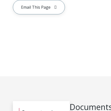
Email This Page
Documents