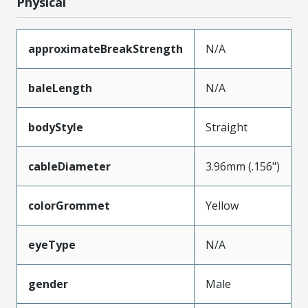
Physical
approximateBreakStrength
N/A
baleLength
N/A
bodyStyle
Straight
cableDiameter
3.96mm (.156")
colorGrommet
Yellow
eyeType
N/A
gender
Male