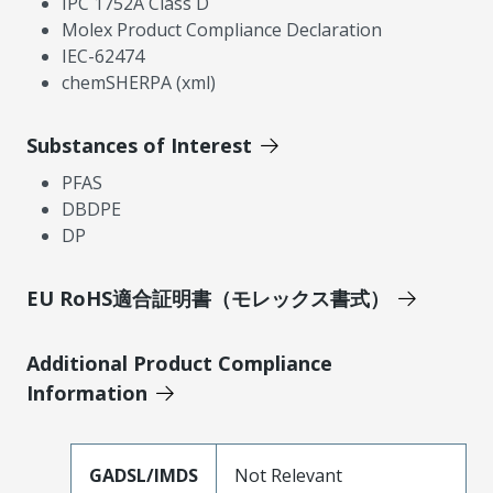
IPC 1752A Class D
Molex Product Compliance Declaration
IEC-62474
chemSHERPA (xml)
Substances of Interest
PFAS
DBDPE
DP
EU RoHS適合証明書（モレックス書式）
Additional Product Compliance
Information
GADSL/IMDS
Not Relevant