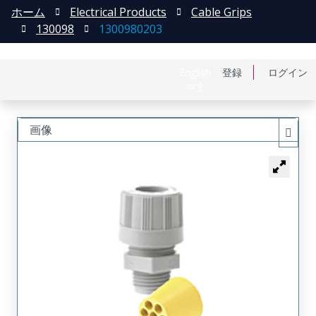
ホーム
Electrical Products
Cable Grips
130098
1300980203
English
登録
ログイン
中文
画像