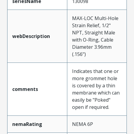
seriesName
130098
MAX-LOC Multi-Hole
Strain Relief, 1/2"
NPT, Straight Male
webDescription
with O-Ring, Cable
Diameter 3.96mm
(.156")
Indicates that one or
more grommet hole
is covered by a thin
comments
membrane which can
easily be "Poked"
open if required.
nemaRating
NEMA 6P