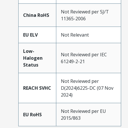
Not Reviewed per SJ/T
China RoHS
11365-2006
EU ELV
Not Relevant
Low-
Not Reviewed per IEC
Halogen
61249-2-21
Status
Not Reviewed per
REACH SVHC
D(2024)6225-DC (07 Nov
2024)
Not Reviewed per EU
EU RoHS
2015/863