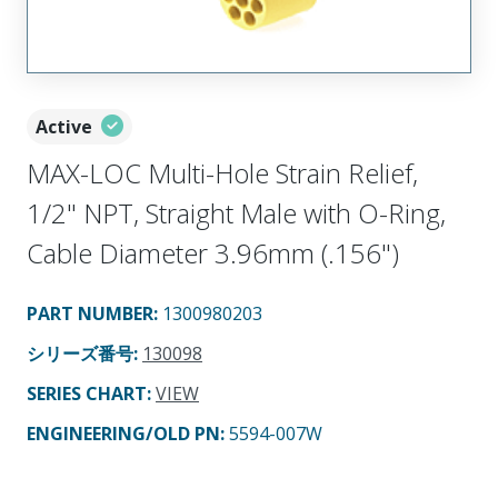
Active
MAX-LOC Multi-Hole Strain Relief,
1/2" NPT, Straight Male with O-Ring,
Cable Diameter 3.96mm (.156")
PART NUMBER
:
1300980203
シリーズ番号
:
130098
SERIES CHART
:
VIEW
ENGINEERING/OLD PN:
5594-007W