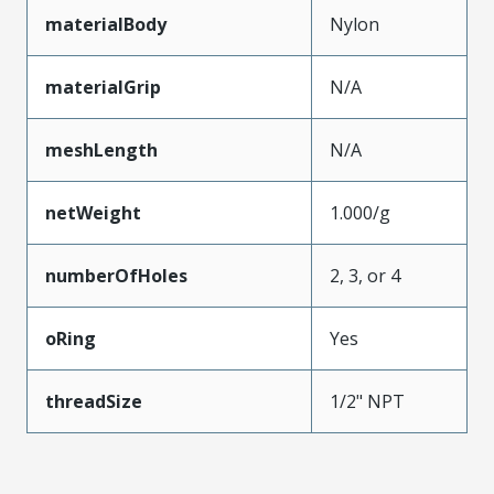
materialBody
Nylon
materialGrip
N/A
meshLength
N/A
netWeight
1.000/g
numberOfHoles
2, 3, or 4
oRing
Yes
threadSize
1/2" NPT