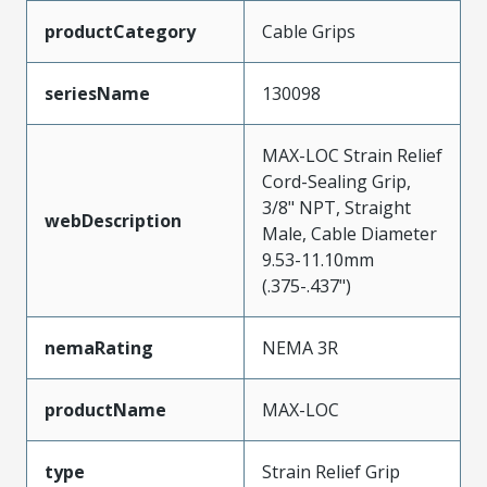
productCategory
Cable Grips
seriesName
130098
MAX-LOC Strain Relief
Cord-Sealing Grip,
3/8" NPT, Straight
webDescription
Male, Cable Diameter
9.53-11.10mm
(.375-.437")
nemaRating
NEMA 3R
productName
MAX-LOC
type
Strain Relief Grip