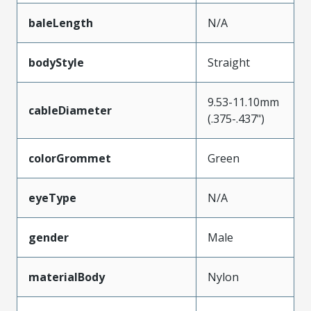
baleLength
N/A
bodyStyle
Straight
9.53-11.10mm
cableDiameter
(.375-.437")
colorGrommet
Green
eyeType
N/A
gender
Male
materialBody
Nylon