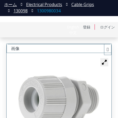
ホーム
Electrical Products
Cable Grips
130098
1300980034
English
登録
ログイン
中文
画像