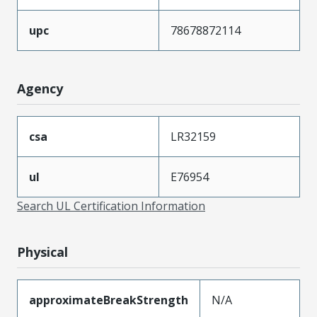
upc
78678872114
Agency
csa
LR32159
ul
E76954
Search UL Certification Information
Physical
approximateBreakStrength
N/A