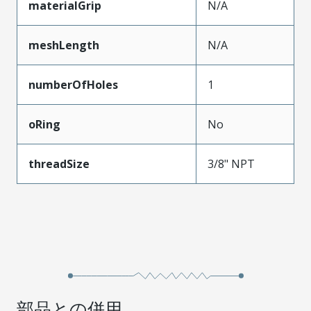
materialGrip
N/A
meshLength
N/A
numberOfHoles
1
oRing
No
threadSize
3/8" NPT
部品との併用