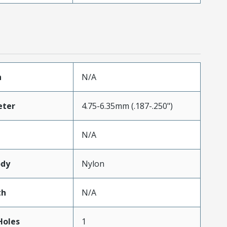
h
N/A
eter
4.75-6.35mm (.187-.250")
N/A
ody
Nylon
th
N/A
oles
1