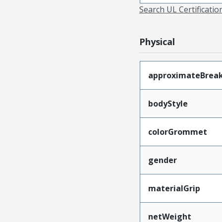
Search UL Certificati
Physical
approximateBrea
bodyStyle
colorGrommet
gender
materialGrip
netWeight