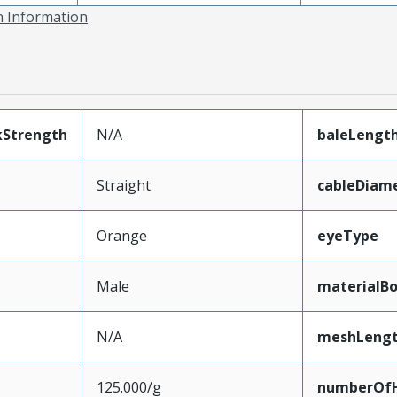
on Information
kStrength
N/A
baleLengt
Straight
cableDiam
Orange
eyeType
Male
materialB
N/A
meshLeng
125.000/g
numberOfH