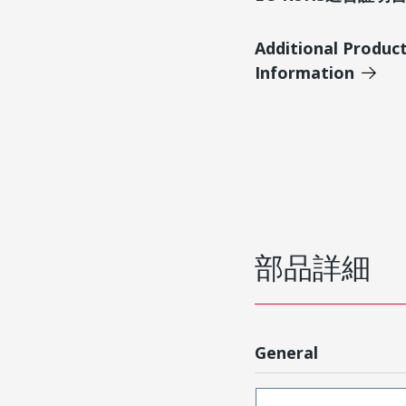
Additional Produc
Information
部品詳細
General