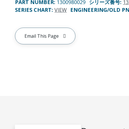
PART NUMBER
:
1300980029
シリーズ番号
:
13
SERIES CHART
:
VIEW
ENGINEERING/OLD P
Email This Page