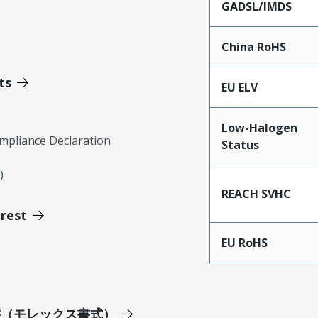
GADSL/IMDS
China RoHS
ts
EU ELV
Low-Halogen
mpliance Declaration
Status
)
REACH SVHC
erest
EU RoHS
明書（モレックス書式）