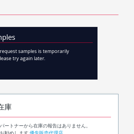
mples
o request samples is temporarily
lease try again later.
在庫
パートナーから在庫の報告はありません。
お勧めします
優先販売代理店