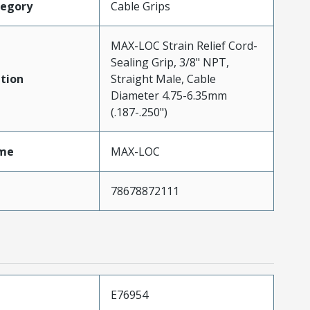
tegory
Cable Grips
MAX-LOC Strain Relief Cord-
Sealing Grip, 3/8" NPT,
tion
Straight Male, Cable
Diameter 4.75-6.35mm
(.187-.250")
me
MAX-LOC
78678872111
E76954