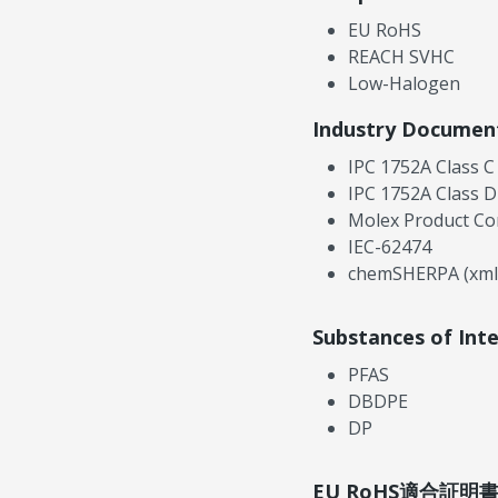
EU RoHS
REACH SVHC
Low-Halogen
Industry Documen
IPC 1752A Class C
IPC 1752A Class D
Molex Product Co
IEC-62474
chemSHERPA (xml
Substances of Int
PFAS
DBDPE
DP
EU RoHS適合証