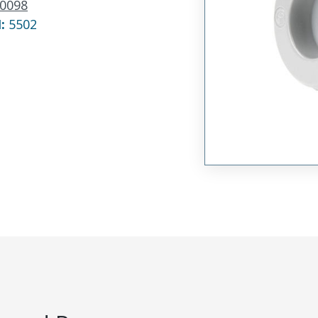
0098
N:
5502