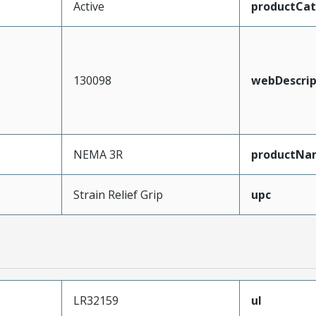
Active
productCa
130098
webDescrip
NEMA 3R
productNa
Strain Relief Grip
upc
LR32159
ul