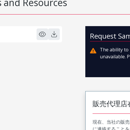
 and Resources
Request Sa
The ability t
unavailable. P
販売代理店
現在、当社の販売
に連絡することを