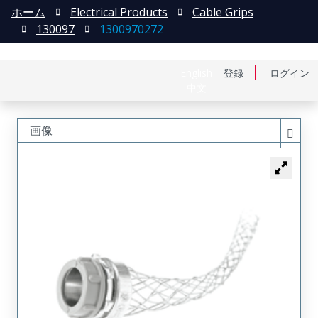
ホーム
Electrical Products
Cable Grips
130097
1300970272
English
登録
ログイン
中文
画像