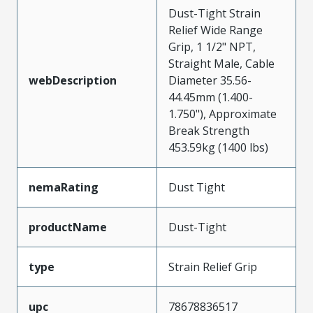
Dust-Tight Strain
Relief Wide Range
Grip, 1 1/2" NPT,
Straight Male, Cable
webDescription
Diameter 35.56-
44.45mm (1.400-
1.750"), Approximate
Break Strength
453.59kg (1400 lbs)
nemaRating
Dust Tight
productName
Dust-Tight
type
Strain Relief Grip
upc
78678836517