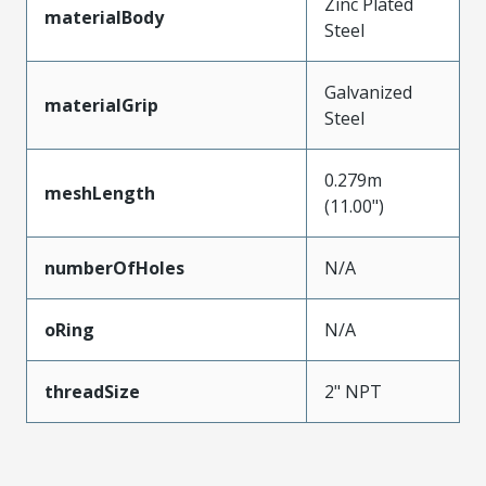
Zinc Plated
materialBody
Steel
Galvanized
materialGrip
Steel
0.279m
meshLength
(11.00")
numberOfHoles
N/A
oRing
N/A
threadSize
2" NPT