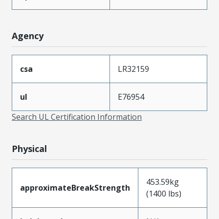
Agency
csa
LR32159
ul
E76954
Search UL Certification Information
Physical
453.59kg
approximateBreakStrength
(1400 lbs)