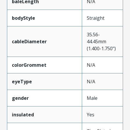
baleLength
N/A
bodyStyle
Straight
35.56-
cableDiameter
44.45mm
(1.400-1.750")
colorGrommet
N/A
eyeType
N/A
gender
Male
insulated
Yes