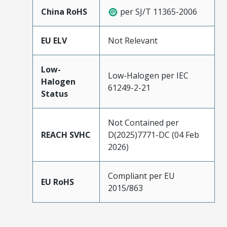
China RoHS
per SJ/T 11365-2006
EU ELV
Not Relevant
Low-
Low-Halogen per IEC
Halogen
61249-2-21
Status
Not Contained per
REACH SVHC
D(2025)7771-DC (04 Feb
2026)
Compliant per EU
EU RoHS
2015/863