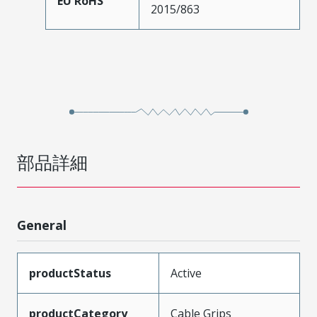
EU RoHS
2015/863
部品詳細
General
productStatus
Active
productCategory
Cable Grips