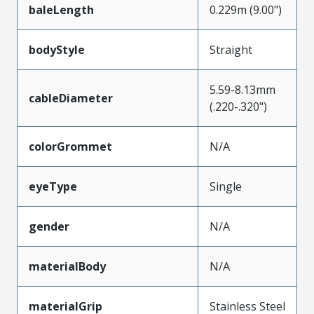
baleLength
0.229m (9.00")
bodyStyle
Straight
5.59-8.13mm
cableDiameter
(.220-.320")
colorGrommet
N/A
eyeType
Single
gender
N/A
materialBody
N/A
materialGrip
Stainless Steel