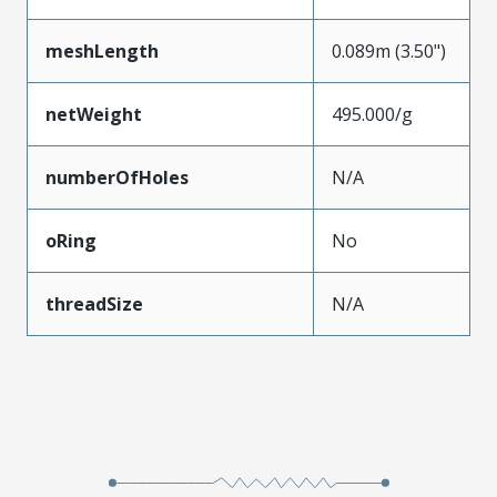
meshLength
0.089m (3.50")
netWeight
495.000/g
numberOfHoles
N/A
oRing
No
threadSize
N/A