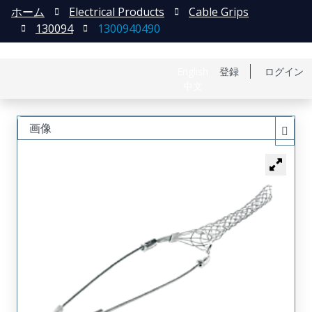
ホーム
Electrical Products
Cable Grips
130094
1300940490
English
登録
ログイン
中文
画像