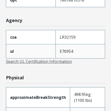
Agency
csa
LR32159
ul
E76954
Search UL Certification Information
Physical
498.95kg
approximateBreakStrength
(1100 lbs)