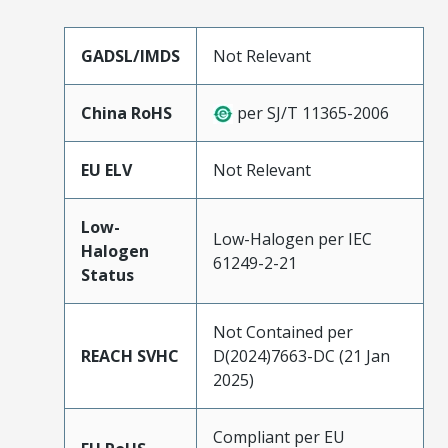
GADSL/IMDS
Not Relevant
China RoHS
per SJ/T 11365-2006
EU ELV
Not Relevant
Low-
Low-Halogen per IEC
Halogen
61249-2-21
Status
Not Contained per
REACH SVHC
D(2024)7663-DC (21 Jan
2025)
Compliant per EU