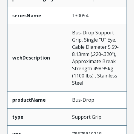
seriesName
130094
Bus-Drop Support
Grip, Single "U" Eye,
Cable Diameter 5.59-
8.13mm (.220-.320"),
webDescription
Approximate Break
Strength 498.95kg
(1100 lbs) , Stainless
Steel
productName
Bus-Drop
type
Support Grip
upc
78678810318