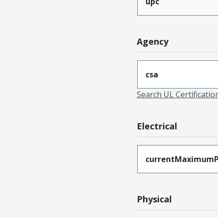
upc
Agency
csa
Search UL Certificati
Electrical
currentMaximumP
Physical