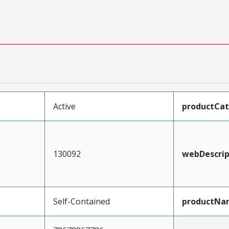
Active
productCa
130092
webDescrip
Self-Contained
productNa