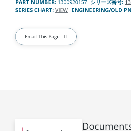
PART NUMBER
:
1300920157
シリーズ番号
:
13
SERIES CHART
:
VIEW
ENGINEERING/OLD P
Email This Page
Documents