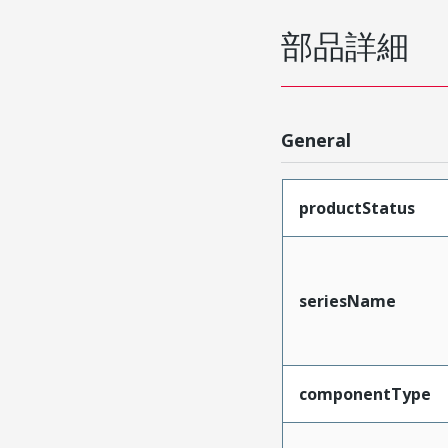
部品詳細
General
productStatus
seriesName
componentType