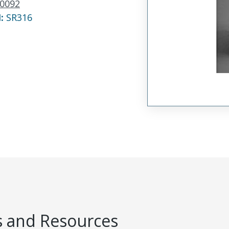
0092
N:
SR316
 and Resources