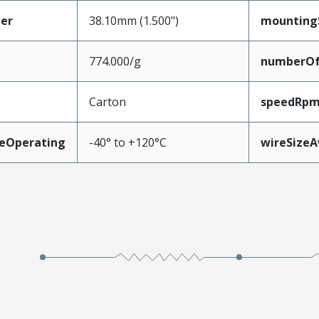
er
38.10mm (1.500")
mounting
774.000/g
numberOf
Carton
speedRp
eOperating
-40° to +120°C
wireSize