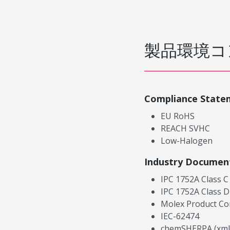
製品環境コ
Compliance State
EU RoHS
REACH SVHC
Low-Halogen
Industry Documen
IPC 1752A Class C
IPC 1752A Class D
Molex Product Co
IEC-62474
chemSHERPA (xml