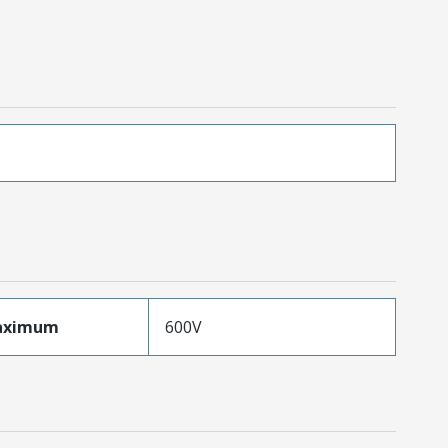
aximum
600V