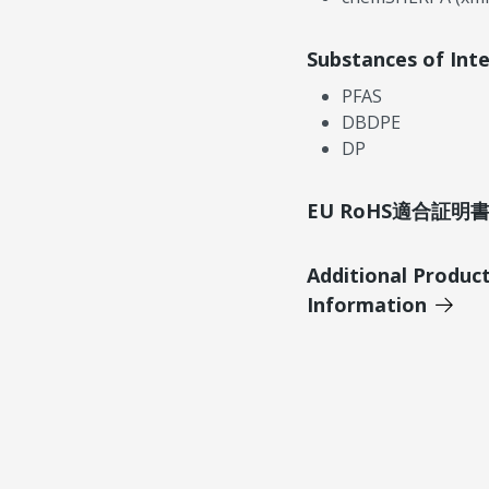
Substances of Int
PFAS
DBDPE
DP
EU RoHS適合証
Additional Produc
Information