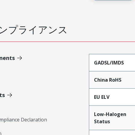
ンプライアンス
ments
GADSL/IMDS
China RoHS
ts
EU ELV
Low-Halogen
mpliance Declaration
Status
)