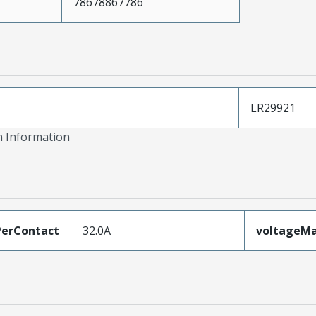
78678867786
LR29921
on Information
erContact
32.0A
voltageM