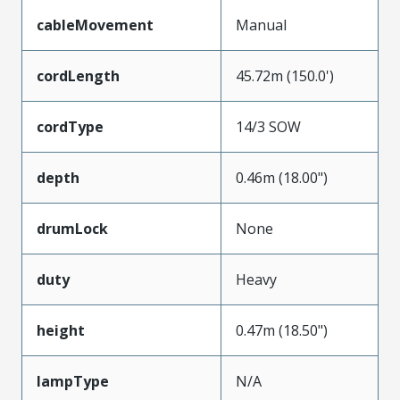
cableMovement
Manual
cordLength
45.72m (150.0')
cordType
14/3 SOW
depth
0.46m (18.00")
drumLock
None
duty
Heavy
height
0.47m (18.50")
lampType
N/A