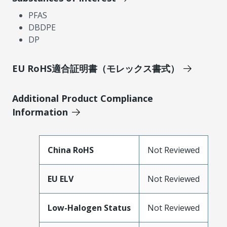
PFAS
DBDPE
DP
EU RoHS適合証明書（モレックス書式）
Additional Product Compliance
Information
China RoHS
Not Reviewed
EU ELV
Not Reviewed
Low-Halogen Status
Not Reviewed