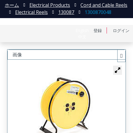
ホーム
Electrical Products
Cord and Cable Reels
Electrical Reels
130087
1300870048
English
登録
ログイン
中文
画像