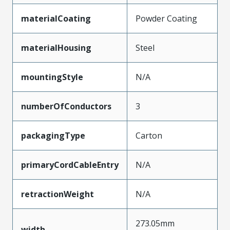
materialCoating
Powder Coating
materialHousing
Steel
mountingStyle
N/A
numberOfConductors
3
packagingType
Carton
primaryCordCableEntry
N/A
retractionWeight
N/A
273.05mm
width