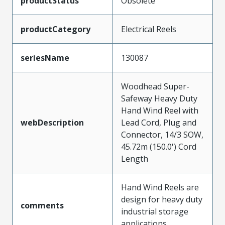
productStatus
Obsolete
productCategory
Electrical Reels
seriesName
130087
Woodhead Super-
Safeway Heavy Duty
Hand Wind Reel with
webDescription
Lead Cord, Plug and
Connector, 14/3 SOW,
45.72m (150.0') Cord
Length
Hand Wind Reels are
design for heavy duty
comments
industrial storage
applications