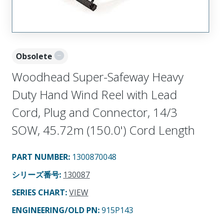
Obsolete
Woodhead Super-Safeway Heavy
Duty Hand Wind Reel with Lead
Cord, Plug and Connector, 14/3
SOW, 45.72m (150.0') Cord Length
PART NUMBER
:
1300870048
シリーズ番号
:
130087
SERIES CHART
:
VIEW
ENGINEERING/OLD PN:
915P143