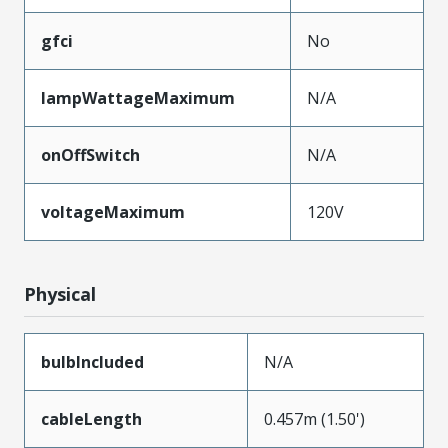
gfci
No
lampWattageMaximum
N/A
onOffSwitch
N/A
voltageMaximum
120V
Physical
bulbIncluded
N/A
cableLength
0.457m (1.50')