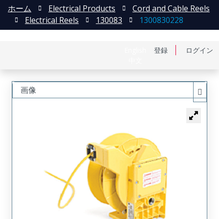
ホーム
Electrical Products
Cord and Cable Reels
Electrical Reels
130083
1300830228
English
登録
ログイン
中文
画像