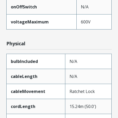
onOffSwitch
N/A
voltageMaximum
600V
Physical
bulbIncluded
N/A
cableLength
N/A
cableMovement
Ratchet Lock
cordLength
15.24m (50.0')