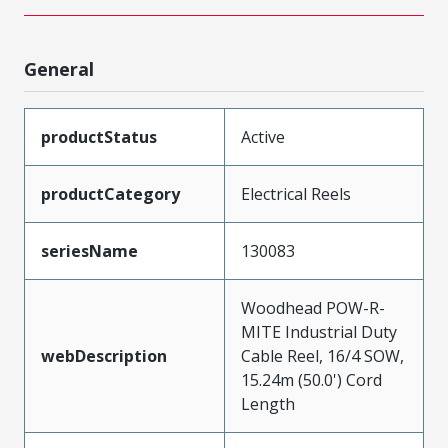
General
productStatus
Active
productCategory
Electrical Reels
seriesName
130083
Woodhead POW-R-
MITE Industrial Duty
webDescription
Cable Reel, 16/4 SOW,
15.24m (50.0') Cord
Length