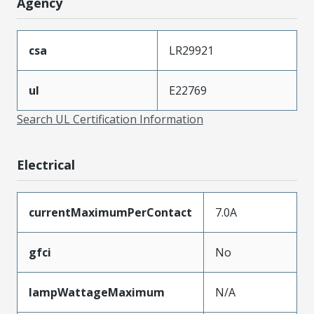
Agency
csa
LR29921
ul
E22769
Search UL Certification Information
Electrical
currentMaximumPerContact
7.0A
gfci
No
lampWattageMaximum
N/A