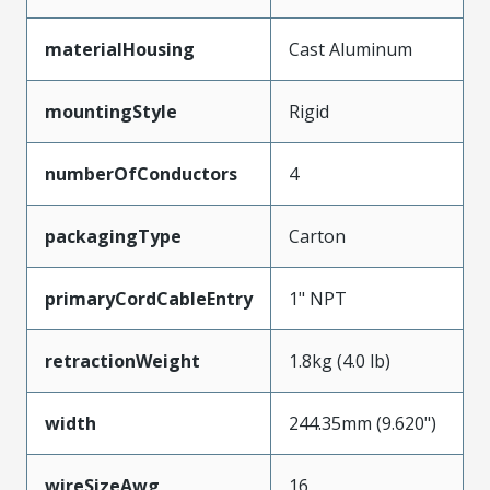
materialHousing
Cast Aluminum
mountingStyle
Rigid
numberOfConductors
4
packagingType
Carton
primaryCordCableEntry
1" NPT
retractionWeight
1.8kg (4.0 lb)
width
244.35mm (9.620")
wireSizeAwg
16