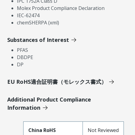
IPC 1752A Class D
Molex Product Compliance Declaration
IEC-62474
chemSHERPA (xml)
Substances of Interest
PFAS
DBDPE
DP
EU RoHS適合証明書（モレックス書式）
Additional Product Compliance
Information
China RoHS
Not Reviewed