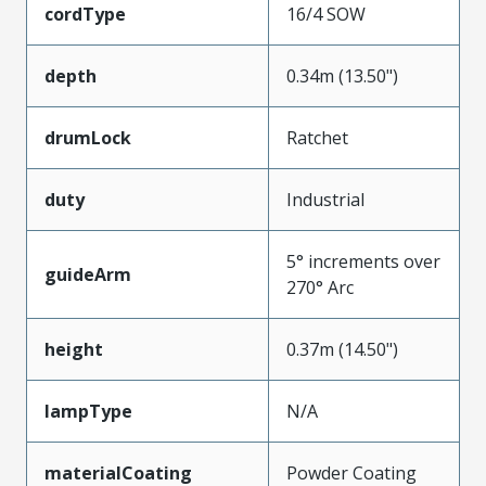
cordType
16/4 SOW
depth
0.34m (13.50")
drumLock
Ratchet
duty
Industrial
5° increments over
guideArm
270° Arc
height
0.37m (14.50")
lampType
N/A
materialCoating
Powder Coating