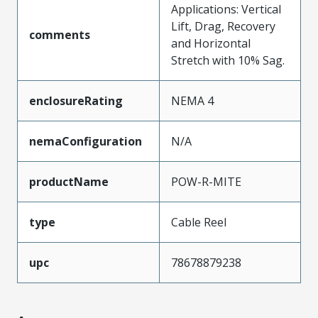
Applications: Vertical
Lift, Drag, Recovery
comments
and Horizontal
Stretch with 10% Sag.
enclosureRating
NEMA 4
nemaConfiguration
N/A
productName
POW-R-MITE
type
Cable Reel
upc
78678879238