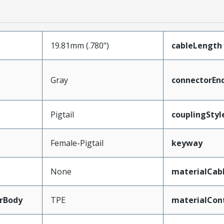
19.81mm (.780")
cableLength
Gray
connectorEn
Pigtail
couplingStyl
Female-Pigtail
keyway
None
materialCab
rBody
TPE
materialCon