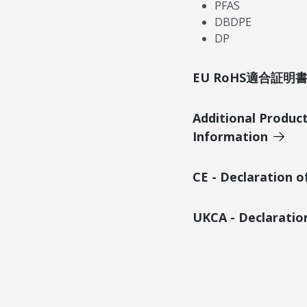
PFAS
DBDPE
DP
EU RoHS適合証
Additional Produc
Information
CE - Declaration 
UKCA - Declaratio