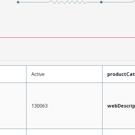
Active
productCa
130063
webDescrip