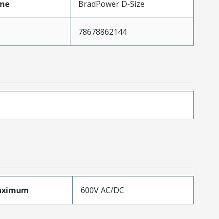
me
BradPower D-Size
78678862144
aximum
600V AC/DC