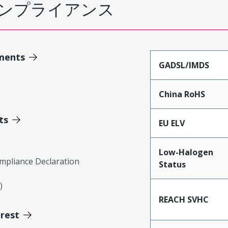
ンプライアンス
ments
GADSL/IMDS
China RoHS
ts
EU ELV
Low-Halogen
mpliance Declaration
Status
)
REACH SVHC
erest