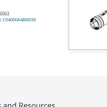
0063
N:
C04000A48M030
 and Resources