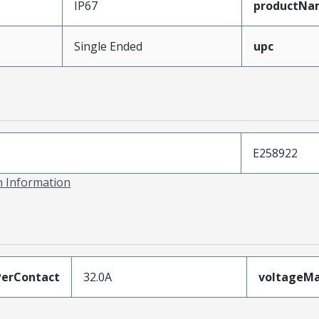
IP67
productNa
Single Ended
upc
E258922
on Information
erContact
32.0A
voltageM