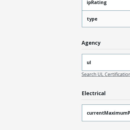
ipRating
type
Agency
ul
Search UL Certificati
Electrical
currentMaximumP