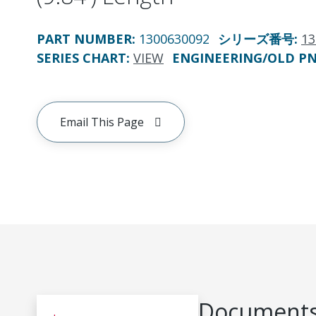
PART NUMBER
:
1300630092
シリーズ番号
:
13
SERIES CHART
:
VIEW
ENGINEERING/OLD P
Email This Page
Documents