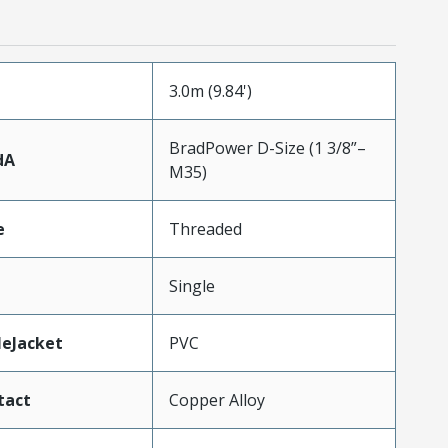
3.0m (9.84')
BradPower D-Size (1 3/8”–
dA
M35)
e
Threaded
Single
leJacket
PVC
tact
Copper Alloy