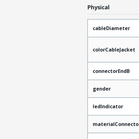
Physical
cableDiameter
colorCableJacket
connectorEndB
gender
ledIndicator
materialConnecto