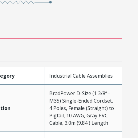
tegory
Industrial Cable Assemblies
BradPower D-Size (1 3/8”–
M35) Single-Ended Cordset,
tion
4 Poles, Female (Straight) to
Pigtail, 10 AWG, Gray PVC
Cable, 3.0m (9.84') Length