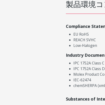
製品環境コ
Compliance State
EU RoHS
REACH SVHC
Low-Halogen
Industry Documen
IPC 1752A Class C
IPC 1752A Class D
Molex Product Co
IEC-62474
chemSHERPA (xml
Substances of Int