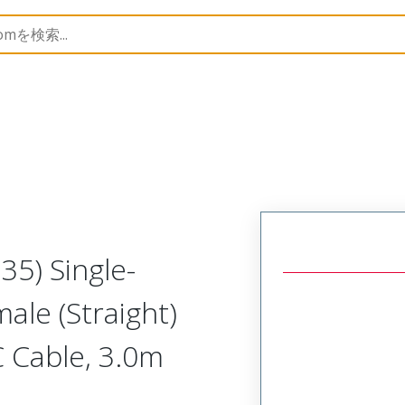
semblies
130063
1300630092
35) Single-
ale (Straight)
C Cable, 3.0m