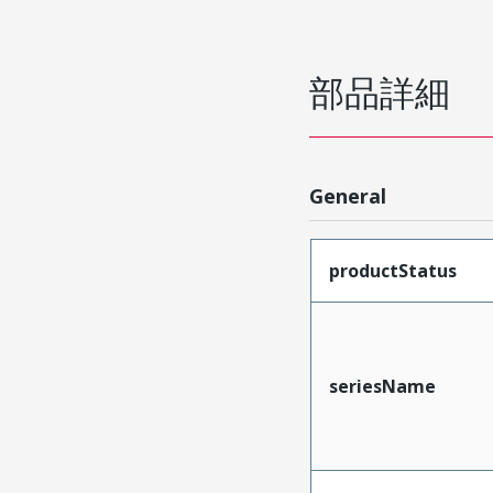
部品詳細
General
productStatus
seriesName