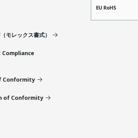
EU RoHS
明書（モレックス書式）
t Compliance
of Conformity
n of Conformity