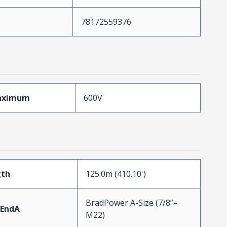
78172559376
aximum
600V
gth
125.0m (410.10')
BradPower A-Size (7/8”–
rEndA
M22)