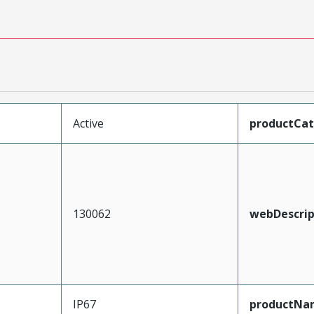
Active
productCa
130062
webDescrip
IP67
productNa