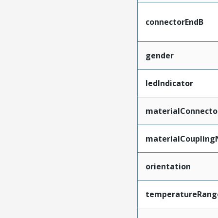
connectorEndB
gender
ledIndicator
materialConnecto
materialCoupling
orientation
temperatureRang