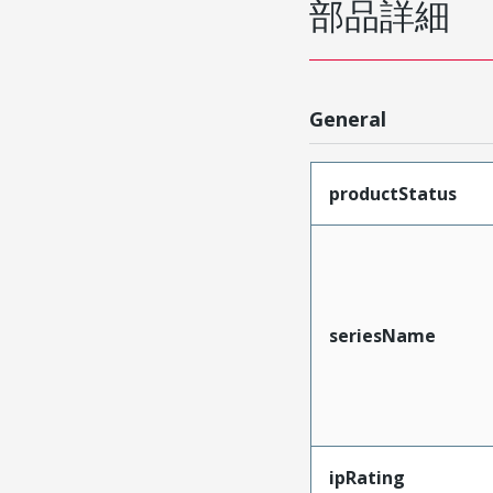
部品詳細
General
productStatus
seriesName
ipRating