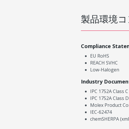
製品環境コ
Compliance State
EU RoHS
REACH SVHC
Low-Halogen
Industry Documen
IPC 1752A Class C
IPC 1752A Class D
Molex Product Co
IEC-62474
chemSHERPA (xml