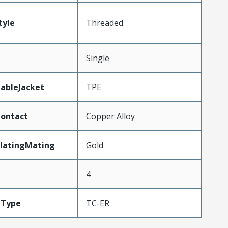
tyle
Threaded
Single
ableJacket
TPE
Contact
Copper Alloy
latingMating
Gold
4
eType
TC-ER