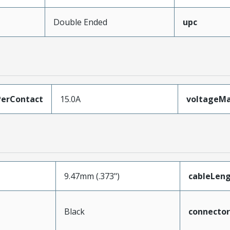
Double Ended
upc
erContact
15.0A
voltageM
9.47mm (.373")
cableLen
Black
connecto