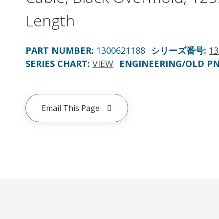
Length
PART NUMBER
:
1300621188
シリーズ番号
:
13
SERIES CHART
:
VIEW
ENGINEERING/OLD P
Email This Page