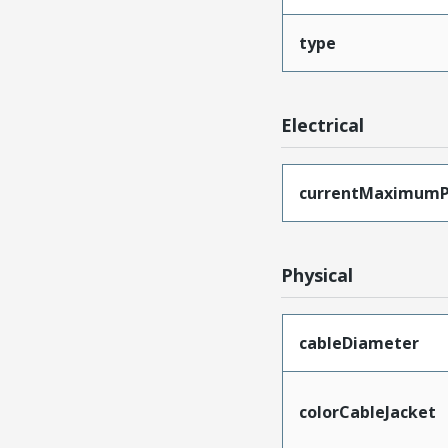
type
Electrical
currentMaximumP
Physical
cableDiameter
colorCableJacket