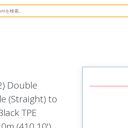
semblies
130062
1300621188
2) Double
e (Straight) to
Black TPE
.0m (410.10')