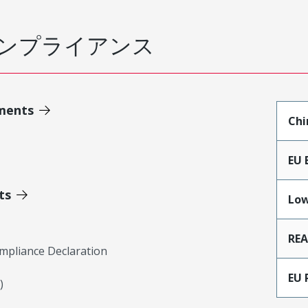
ンプライアンス
ments
Chi
EU 
ts
Low
RE
mpliance Declaration
EU 
)