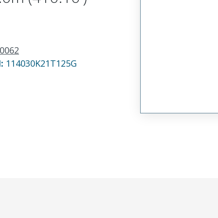
0062
N:
114030K21T125G