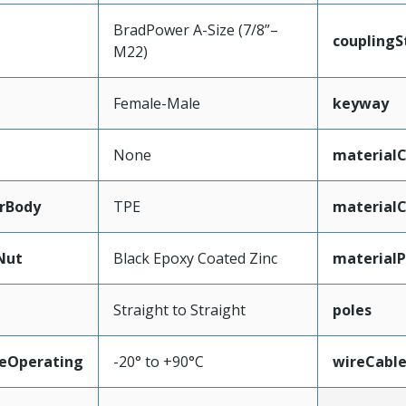
BradPower A-Size (7/8”–
couplingS
M22)
Female-Male
keyway
None
materialC
rBody
TPE
material
Nut
Black Epoxy Coated Zinc
materialP
Straight to Straight
poles
eOperating
-20° to +90°C
wireCabl