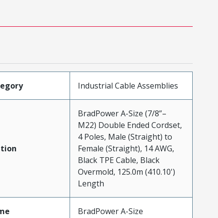
tegory
Industrial Cable Assemblies
BradPower A-Size (7/8”–
M22) Double Ended Cordset,
4 Poles, Male (Straight) to
tion
Female (Straight), 14 AWG,
Black TPE Cable, Black
Overmold, 125.0m (410.10')
Length
me
BradPower A-Size