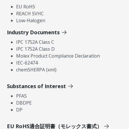
EU RoHS
REACH SVHC
Low-Halogen
Industry Documents
IPC 1752A Class C
IPC 1752A Class D
Molex Product Compliance Declaration
IEC-62474
chemSHERPA (xml)
Substances of Interest
PFAS
DBDPE
DP
EU RoHS適合証明書（モレックス書式）