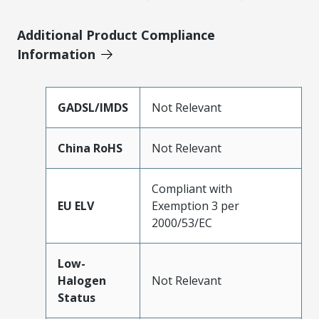
Additional Product Compliance
Information
GADSL/IMDS
Not Relevant
China RoHS
Not Relevant
Compliant with
EU ELV
Exemption 3 per
2000/53/EC
Low-
Halogen
Not Relevant
Status