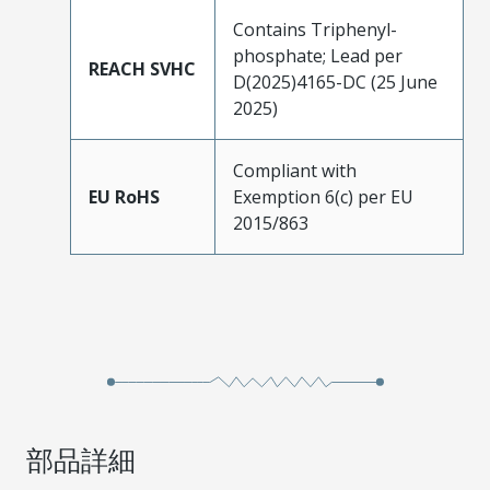
Contains Triphenyl-
phosphate; Lead per
REACH SVHC
D(2025)4165-DC (25 June
2025)
Compliant with
EU RoHS
Exemption 6(c) per EU
2015/863
部品詳細