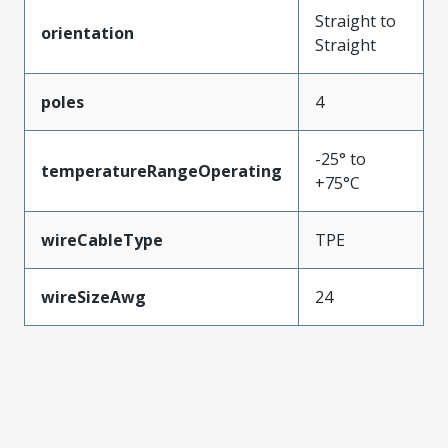
Straight to
orientation
Straight
poles
4
-25° to
temperatureRangeOperating
+75°C
wireCableType
TPE
wireSizeAwg
24