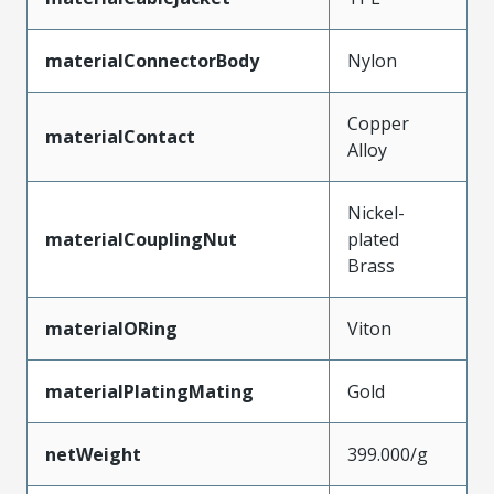
materialConnectorBody
Nylon
Copper
materialContact
Alloy
Nickel-
materialCouplingNut
plated
Brass
materialORing
Viton
materialPlatingMating
Gold
netWeight
399.000/g