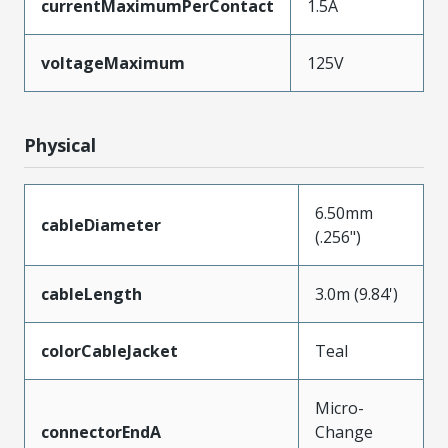
currentMaximumPerContact
1.5A
voltageMaximum
125V
Physical
6.50mm
cableDiameter
(.256")
cableLength
3.0m (9.84')
colorCableJacket
Teal
Micro-
connectorEndA
Change