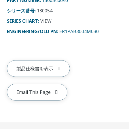
PART NUMBER
:
1300540046
シリーズ番号
:
130054
SERIES CHART
:
VIEW
ENGINEERING/OLD PN:
ER1PAB3004M030
製品仕様書を表示
Email This Page