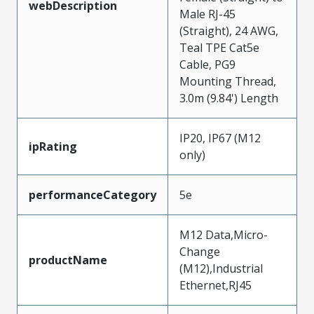
webDescription
Male RJ-45
(Straight), 24 AWG,
Teal TPE Cat5e
Cable, PG9
Mounting Thread,
3.0m (9.84') Length
IP20, IP67 (M12
ipRating
only)
performanceCategory
5e
M12 Data,Micro-
Change
productName
(M12),Industrial
Ethernet,RJ45