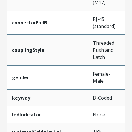
(M12)
RJ-45
connectorEndB
(standard)
Threaded,
couplingStyle
Push and
Latch
Female-
gender
Male
keyway
D-Coded
ledIndicator
None
materialCableJacket
TPE