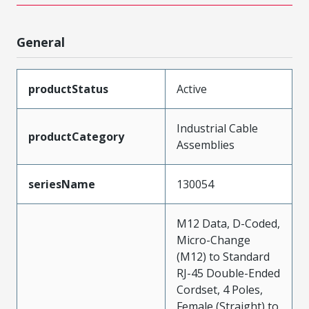
General
productStatus
Active
Industrial Cable
productCategory
Assemblies
seriesName
130054
M12 Data, D-Coded,
Micro-Change
(M12) to Standard
RJ-45 Double-Ended
Cordset, 4 Poles,
Female (Straight) to