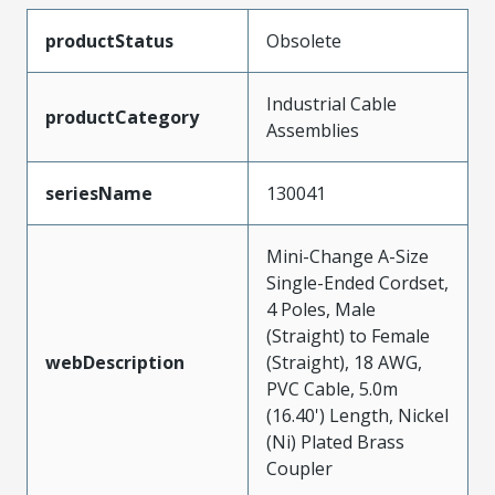
productStatus
Obsolete
Industrial Cable
productCategory
Assemblies
seriesName
130041
Mini-Change A-Size
Single-Ended Cordset,
4 Poles, Male
(Straight) to Female
webDescription
(Straight), 18 AWG,
PVC Cable, 5.0m
(16.40') Length, Nickel
(Ni) Plated Brass
Coupler