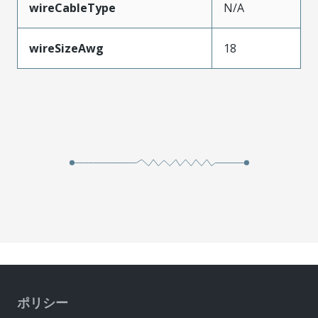
wireCableType
N/A
wireSizeAwg
18
ポリシー