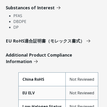
Substances of Interest
PFAS
DBDPE
DP
EU RoHS適合証明書（モレックス書式）
Additional Product Compliance
Information
China RoHS
Not Reviewed
EU ELV
Not Reviewed
Low-Halogen Status
Not Reviewed