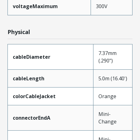
voltageMaximum
300V
Physical
7.37mm
cableDiameter
(.290")
cableLength
5.0m (16.40')
colorCableJacket
Orange
Mini-
connectorEndA
Change
Mini-