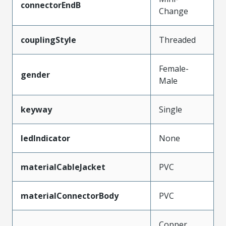
connectorEndB
Change
couplingStyle
Threaded
Female-
gender
Male
keyway
Single
ledIndicator
None
materialCableJacket
PVC
materialConnectorBody
PVC
Copper