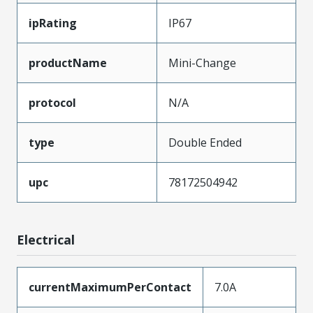
ipRating
IP67
productName
Mini-Change
protocol
N/A
type
Double Ended
upc
78172504942
Electrical
currentMaximumPerContact
7.0A