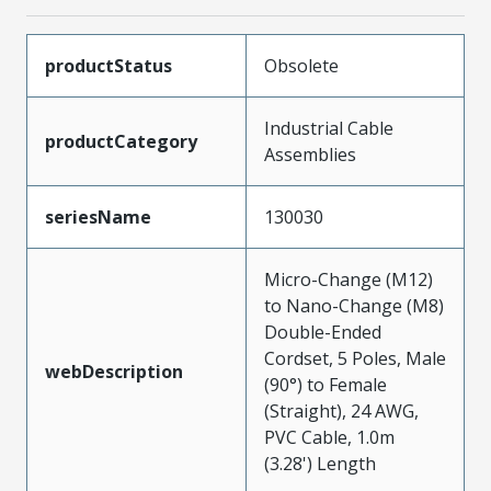
productStatus
Obsolete
Industrial Cable
productCategory
Assemblies
seriesName
130030
Micro-Change (M12)
to Nano-Change (M8)
Double-Ended
Cordset, 5 Poles, Male
webDescription
(90°) to Female
(Straight), 24 AWG,
PVC Cable, 1.0m
(3.28') Length