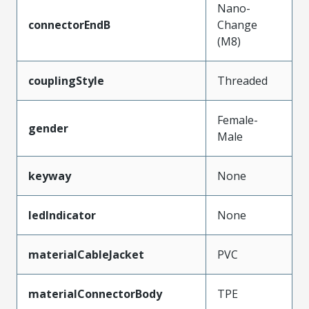
Nano-
connectorEndB
Change
(M8)
couplingStyle
Threaded
Female-
gender
Male
keyway
None
ledIndicator
None
materialCableJacket
PVC
materialConnectorBody
TPE