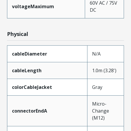
60V AC / 75V
voltageMaximum
DC
Physical
cableDiameter
N/A
cableLength
1.0m (3.28')
colorCableJacket
Gray
Micro-
connectorEndA
Change
(M12)