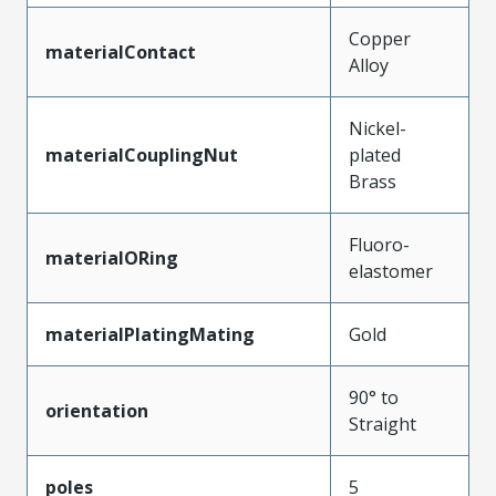
Copper
materialContact
Alloy
Nickel-
materialCouplingNut
plated
Brass
Fluoro-
materialORing
elastomer
materialPlatingMating
Gold
90° to
orientation
Straight
poles
5