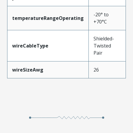
-20° to
temperatureRangeOperating
+70°C
Shielded-
wireCableType
Twisted
Pair
wireSizeAwg
26