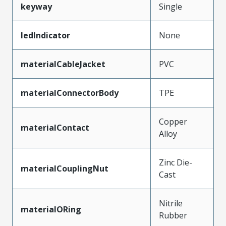
keyway
Single
ledIndicator
None
materialCableJacket
PVC
materialConnectorBody
TPE
Copper
materialContact
Alloy
Zinc Die-
materialCouplingNut
Cast
Nitrile
materialORing
Rubber