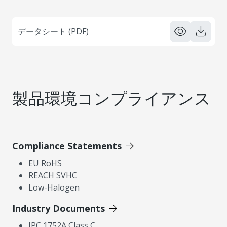
データシート (PDF)
製品環境コンプライアンス
Compliance Statements
EU RoHS
REACH SVHC
Low-Halogen
Industry Documents
IPC 1752A Class C