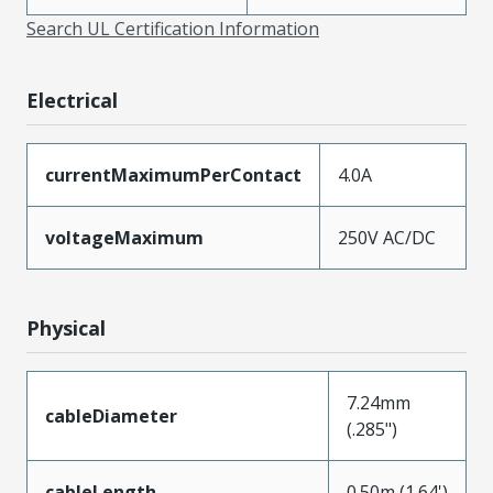
Search UL Certification Information
Electrical
currentMaximumPerContact
4.0A
voltageMaximum
250V AC/DC
Physical
7.24mm
cableDiameter
(.285")
cableLength
0.50m (1.64')