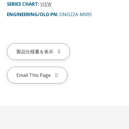
SERIES CHART
:
VIEW
ENGINEERING/OLD PN:
DND22A-M005
製品仕様書を表示
Email This Page