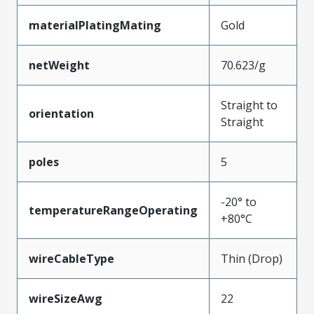
materialPlatingMating
Gold
netWeight
70.623/g
Straight to
orientation
Straight
poles
5
-20° to
temperatureRangeOperating
+80°C
wireCableType
Thin (Drop)
wireSizeAwg
22