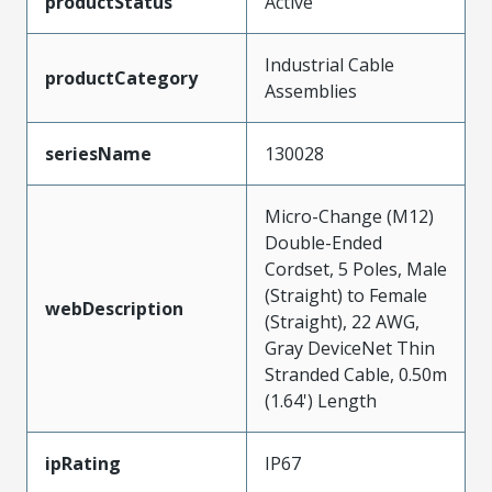
productStatus
Active
Industrial Cable
productCategory
Assemblies
seriesName
130028
Micro-Change (M12)
Double-Ended
Cordset, 5 Poles, Male
(Straight) to Female
webDescription
(Straight), 22 AWG,
Gray DeviceNet Thin
Stranded Cable, 0.50m
(1.64') Length
ipRating
IP67