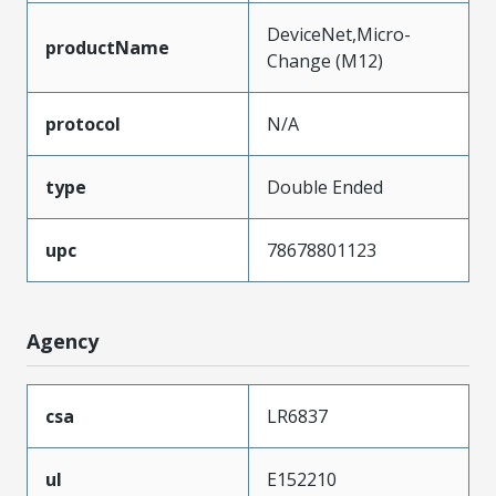
DeviceNet,Micro-
productName
Change (M12)
protocol
N/A
type
Double Ended
upc
78678801123
Agency
csa
LR6837
ul
E152210