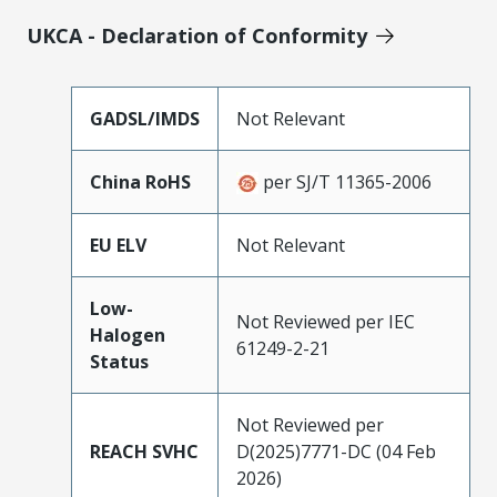
UKCA - Declaration of Conformity
GADSL/IMDS
Not Relevant
China RoHS
per SJ/T 11365-2006
EU ELV
Not Relevant
Low-
Not Reviewed per IEC
Halogen
61249-2-21
Status
Not Reviewed per
REACH SVHC
D(2025)7771-DC (04 Feb
2026)