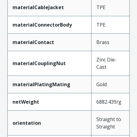
materialCableJacket
TPE
materialConnectorBody
TPE
materialContact
Brass
Zinc Die-
materialCouplingNut
Cast
materialPlatingMating
Gold
netWeight
6882.439/g
Straight to
orientation
Straight