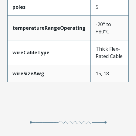
poles
5
-20° to
temperatureRangeOperating
+80°C
Thick Flex-
wireCableType
Rated Cable
wireSizeAwg
15, 18