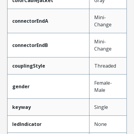
colorCableJacket
Gray
Mini-
connectorEndA
Change
Mini-
connectorEndB
Change
couplingStyle
Threaded
Female-
gender
Male
keyway
Single
ledIndicator
None