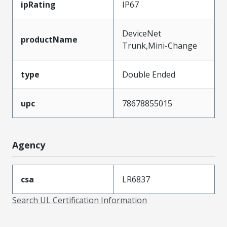
ipRating
IP67
DeviceNet
productName
Trunk,Mini-Change
type
Double Ended
upc
78678855015
Agency
csa
LR6837
Search UL Certification Information