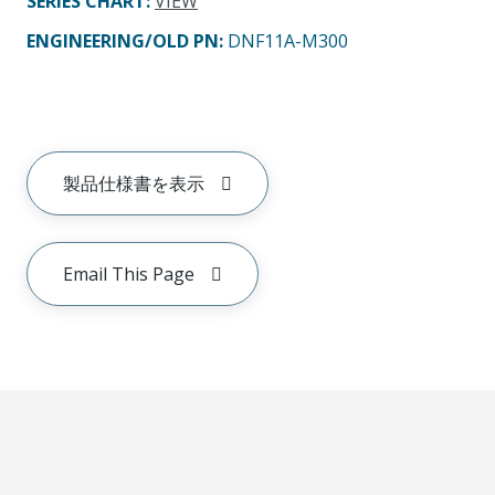
SERIES CHART
:
VIEW
ENGINEERING/OLD PN:
DNF11A-M300
製品仕様書を表示
Email This Page