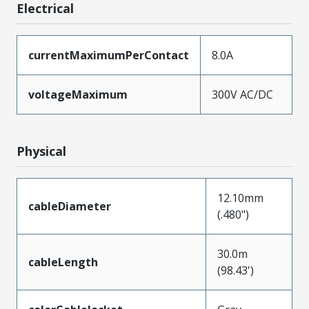
Electrical
currentMaximumPerContact
8.0A
voltageMaximum
300V AC/DC
Physical
12.10mm
cableDiameter
(.480")
30.0m
cableLength
(98.43')