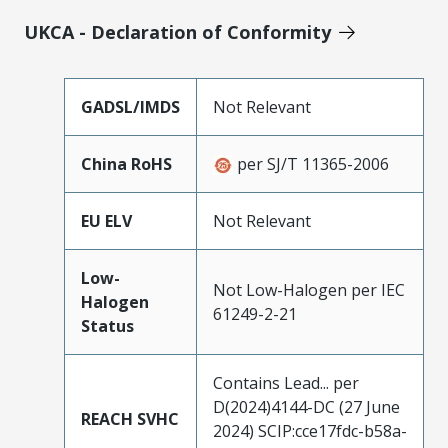
UKCA - Declaration of Conformity
GADSL/IMDS
Not Relevant
China RoHS
per SJ/T 11365-2006
EU ELV
Not Relevant
Low-
Not Low-Halogen per IEC
Halogen
61249-2-21
Status
Contains Lead... per
D(2024)4144-DC (27 June
REACH SVHC
2024) SCIP:cce17fdc-b58a-