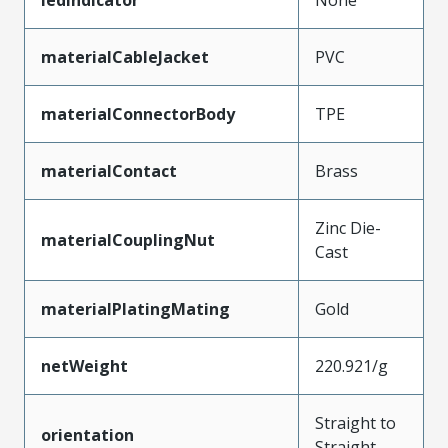
materialCableJacket
PVC
materialConnectorBody
TPE
materialContact
Brass
Zinc Die-
materialCouplingNut
Cast
materialPlatingMating
Gold
netWeight
220.921/g
Straight to
orientation
Straight