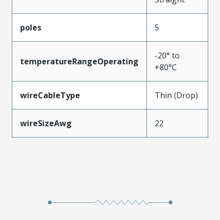
poles
5
-20° to
temperatureRangeOperating
+80°C
wireCableType
Thin (Drop)
wireSizeAwg
22