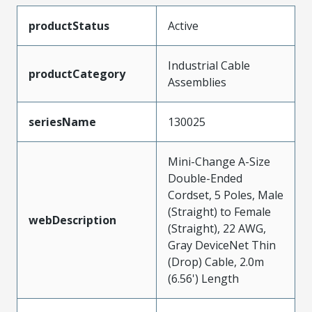
productStatus
Active
Industrial Cable
productCategory
Assemblies
seriesName
130025
Mini-Change A-Size
Double-Ended
Cordset, 5 Poles, Male
(Straight) to Female
webDescription
(Straight), 22 AWG,
Gray DeviceNet Thin
(Drop) Cable, 2.0m
(6.56') Length