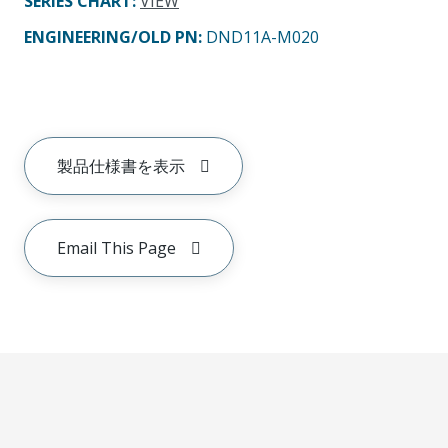
SERIES CHART
:
VIEW
ENGINEERING/OLD PN:
DND11A-M020
製品仕様書を表示
Email This Page