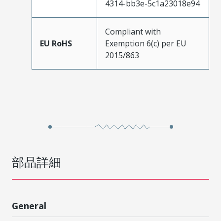
4314-bb3e-5c1a23018e94
Compliant with
EU RoHS
Exemption 6(c) per EU
2015/863
部品詳細
General