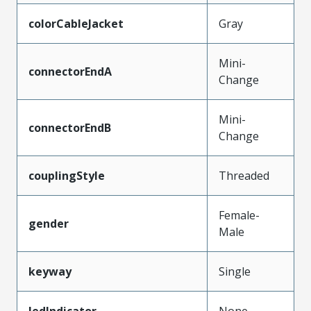
colorCableJacket
Gray
Mini-
connectorEndA
Change
Mini-
connectorEndB
Change
couplingStyle
Threaded
Female-
gender
Male
keyway
Single
ledIndicator
None