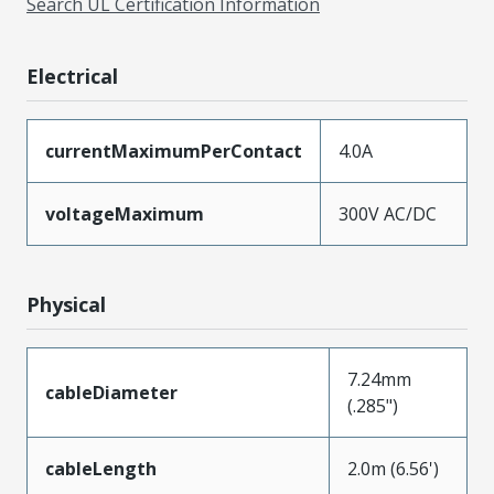
Search UL Certification Information
Electrical
currentMaximumPerContact
4.0A
voltageMaximum
300V AC/DC
Physical
7.24mm
cableDiameter
(.285")
cableLength
2.0m (6.56')