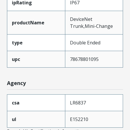
ipRating
IP67
DeviceNet
productName
Trunk,Mini-Change
type
Double Ended
upc
78678801095
Agency
csa
LR6837
ul
E152210