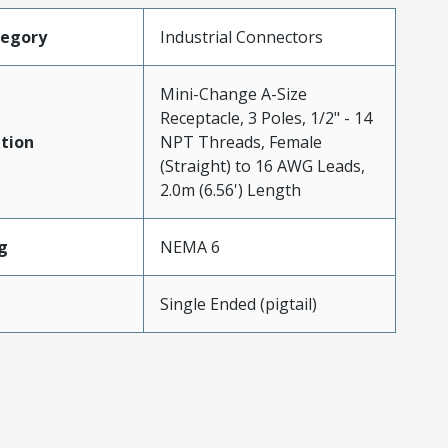
tegory
Industrial Connectors
Mini-Change A-Size
Receptacle, 3 Poles, 1/2" - 14
tion
NPT Threads, Female
(Straight) to 16 AWG Leads,
2.0m (6.56') Length
g
NEMA 6
Single Ended (pigtail)