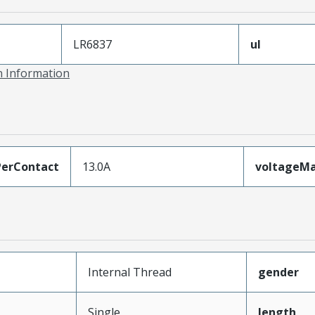
LR6837
ul
on Information
erContact
13.0A
voltageM
Internal Thread
gender
Single
length