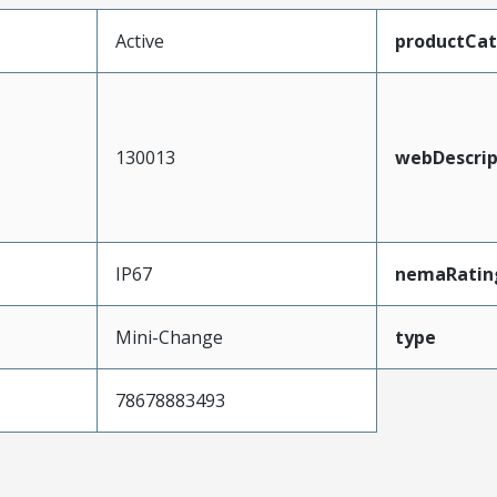
Active
productCa
130013
webDescrip
IP67
nemaRatin
Mini-Change
type
78678883493