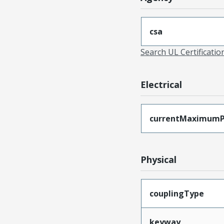
csa
Search UL Certificati
Electrical
currentMaximumP
Physical
couplingType
keyway