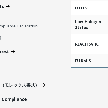
ts
EU ELV
Low-Halogen
mpliance Declaration
Status
)
REACH SVHC
erest
EU RoHS
明書（モレックス書式）
t Compliance