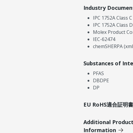
Industry Documen
IPC 1752A Class C
IPC 1752A Class D
Molex Product Co
IEC-62474
chemSHERPA (xml
Substances of Int
PFAS
DBDPE
DP
EU RoHS適合証
Additional Produc
Information