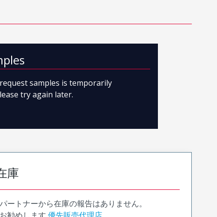
mples
o request samples is temporarily
lease try again later.
在庫
パートナーから在庫の報告はありません。
お勧めします
優先販売代理店