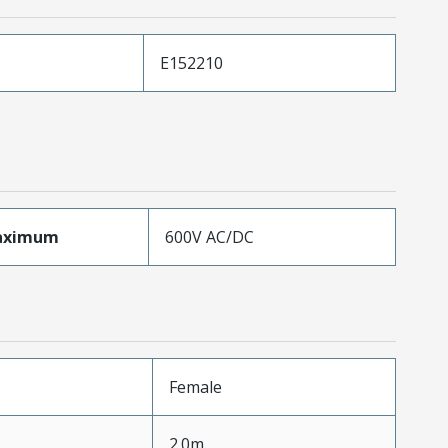
E152210
aximum
600V AC/DC
Female
2.0m