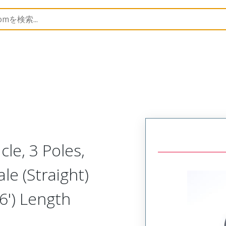
rs
130013
1300130112
le, 3 Poles,
le (Straight)
6') Length