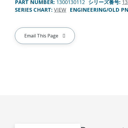
PART NUMBER
:
1300130112
シリーズ番号
:
13
SERIES CHART
:
VIEW
ENGINEERING/OLD P
Email This Page