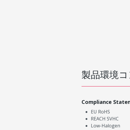
製品環境コ
Compliance State
EU RoHS
REACH SVHC
Low-Halogen