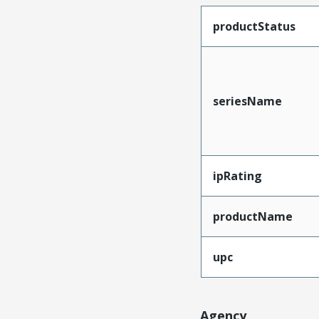
productStatus
seriesName
ipRating
productName
upc
Agency