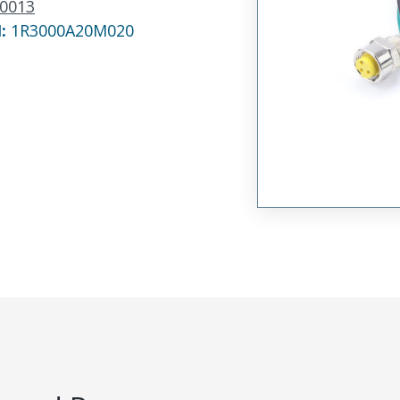
0013
N:
1R3000A20M020