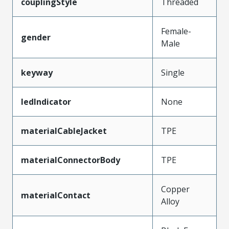
couplingStyle
Threaded
Female-
gender
Male
keyway
Single
ledIndicator
None
materialCableJacket
TPE
materialConnectorBody
TPE
Copper
materialContact
Alloy