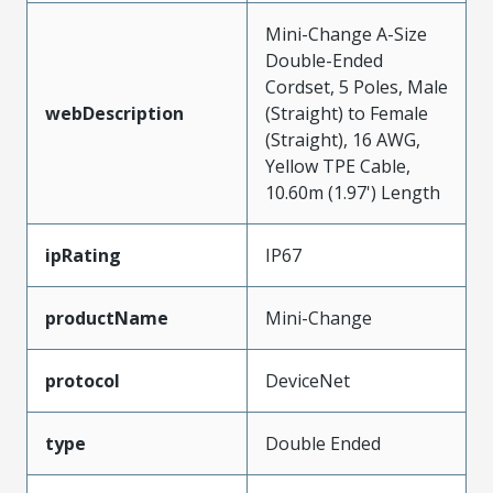
Mini-Change A-Size
Double-Ended
Cordset, 5 Poles, Male
webDescription
(Straight) to Female
(Straight), 16 AWG,
Yellow TPE Cable,
10.60m (1.97') Length
ipRating
IP67
productName
Mini-Change
protocol
DeviceNet
type
Double Ended