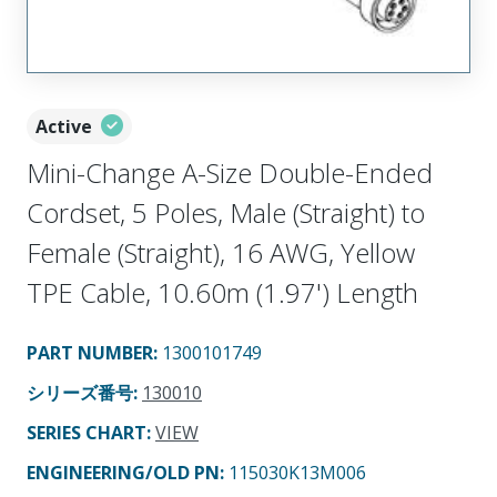
Active
Mini-Change A-Size Double-Ended
Cordset, 5 Poles, Male (Straight) to
Female (Straight), 16 AWG, Yellow
TPE Cable, 10.60m (1.97') Length
PART NUMBER
:
1300101749
シリーズ番号
:
130010
SERIES CHART
:
VIEW
ENGINEERING/OLD PN:
115030K13M006