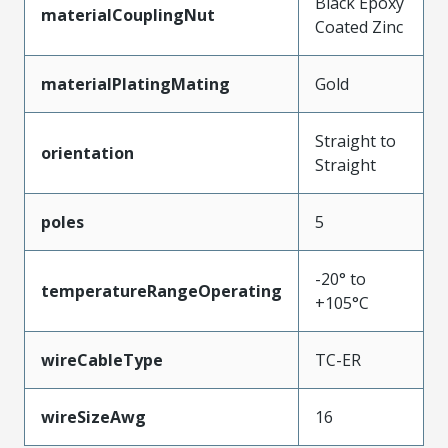
Black Epoxy
materialCouplingNut
Coated Zinc
materialPlatingMating
Gold
Straight to
orientation
Straight
poles
5
-20° to
temperatureRangeOperating
+105°C
wireCableType
TC-ER
wireSizeAwg
16