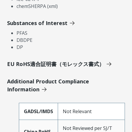
chemSHERPA (xml)
Substances of Interest
PFAS
DBDPE
DP
EU RoHS適合証明書（モレックス書式）
Additional Product Compliance
Information
GADSL/IMDS
Not Relevant
Not Reviewed per SJ/T
China RoHS