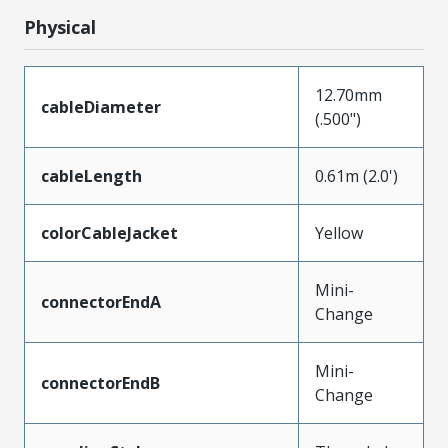
Physical
12.70mm
cableDiameter
(.500")
cableLength
0.61m (2.0')
colorCableJacket
Yellow
Mini-
connectorEndA
Change
Mini-
connectorEndB
Change